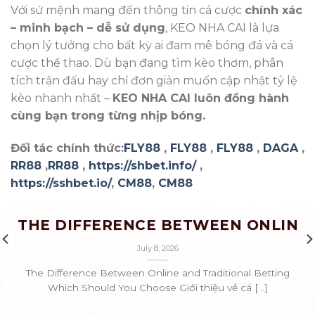
Với sứ mệnh mang đến thông tin cá cược
chính xác
– minh bạch – dễ sử dụng
, KEO NHA CAI là lựa
chọn lý tưởng cho bất kỳ ai đam mê bóng đá và cá
cược thể thao. Dù bạn đang tìm kèo thơm, phân
tích trận đấu hay chỉ đơn giản muốn cập nhật tỷ lệ
kèo nhanh nhất –
KEO NHA CAI luôn đồng hành
cùng bạn trong từng nhịp bóng.
Đối tác chính thức:
FLY88
,
FLY88
,
FLY88
,
DAGA
,
RR88
,
RR88
,
https://shbet.info/
,
https://sshbet.io/
,
CM88
,
CM88
 NHẤT
ƯỢC ĐA DẠNG VÀ BẢO MẬT
THE DIFFERENCE BETWEEN ONLINE
July 8, 2026
The Difference Between Online and Traditional Betting
Which Should You Choose Giới thiệu về cá [...]