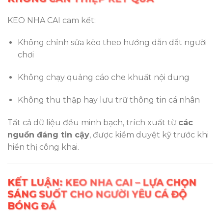
KEO NHA CAI cam kết:
Không chỉnh sửa kèo theo hướng dẫn dắt người
chơi
Không chạy quảng cáo che khuất nội dung
Không thu thập hay lưu trữ thông tin cá nhân
Tất cả dữ liệu đều minh bạch, trích xuất từ
các
nguồn đáng tin cậy
, được kiểm duyệt kỹ trước khi
hiển thị công khai.
KẾT LUẬN: KEO NHA CAI – LỰA CHỌN
SÁNG SUỐT CHO NGƯỜI YÊU CÁ ĐỘ
BÓNG ĐÁ