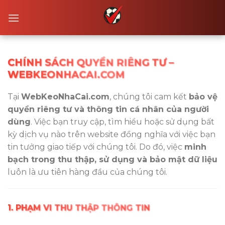
Skip
to
content
best independent casino uk
independent online casinos
CHÍNH SÁCH QUYỀN RIÊNG TƯ –
WEBKEONHACAI.COM
Tại
WebKeoNhaCai.com
, chúng tôi cam kết
bảo vệ
quyền riêng tư và thông tin cá nhân của người
dùng
. Việc bạn truy cập, tìm hiểu hoặc sử dụng bất
kỳ dịch vụ nào trên website đồng nghĩa với việc bạn
tin tưởng giao tiếp với chúng tôi. Do đó, việc
minh
bạch trong thu thập, sử dụng và bảo mật dữ liệu
luôn là ưu tiên hàng đầu của chúng tôi.
1. PHẠM VI THU THẬP THÔNG TIN