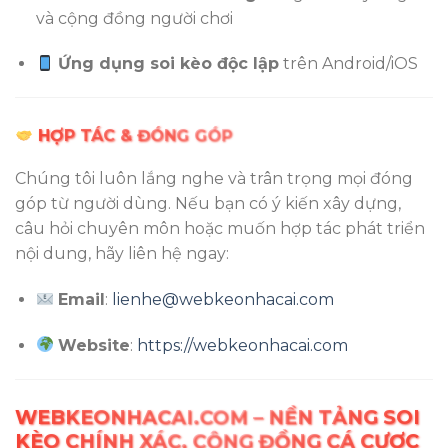
và cộng đồng người chơi
Ứng dụng soi kèo độc lập
trên Android/iOS
HỢP TÁC & ĐÓNG GÓP
Chúng tôi luôn lắng nghe và trân trọng mọi đóng
góp từ người dùng. Nếu bạn có ý kiến xây dựng,
câu hỏi chuyên môn hoặc muốn hợp tác phát triển
nội dung, hãy liên hệ ngay:
Email
:
lienhe@webkeonhacai.com
Website
:
https://webkeonhacai.com
WEBKEONHACAI.COM – NỀN TẢNG SOI
KÈO CHÍNH XÁC, CỘNG ĐỒNG CÁ CƯỢC