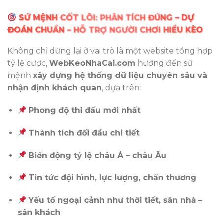
SỨ MỆNH CỐT LÕI: PHÂN TÍCH ĐÚNG – DỰ
ĐOÁN CHUẨN – HỖ TRỢ NGƯỜI CHƠI HIỂU KÈO
Không chỉ dừng lại ở vai trò là một website tổng hợp
tỷ lệ cược,
WebKeoNhaCai.com
hướng đến sứ
mệnh
xây dựng hệ thống dữ liệu chuyên sâu và
nhận định khách quan
, dựa trên:
Phong độ thi đấu mới nhất
Thành tích đối đầu chi tiết
Biến động tỷ lệ châu Á – châu Âu
Tin tức đội hình, lực lượng, chấn thương
Yếu tố ngoại cảnh như thời tiết, sân nhà –
sân khách