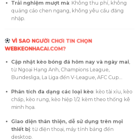
Trải nghiệm mượt mà
: Không thu phí, không
quảng cáo chen ngang, không yêu cầu đăng
nhập.
VÌ SAO NGƯỜI CHƠI TIN CHỌN
WEBKEONHACAI.COM?
Cập nhật kèo bóng đá hôm nay và ngày mai
,
từ Ngoại Hạng Anh, Champions League,
Bundesliga, La Liga đến V-League, AFC Cup…
Phân tích đa dạng các loại kèo
: kèo tài xỉu, kèo
chấp, kèo rung, kèo hiệp 1/2 kèm theo thống kê
minh họa.
Giao diện thân thiện, dễ sử dụng trên mọi
thiết bị
: từ điện thoại, máy tính bảng đến
desktop.