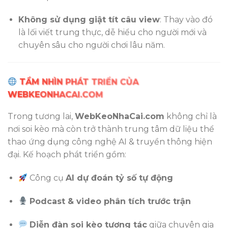
Không sử dụng giật tít câu view
: Thay vào đó
là lối viết trung thực, dễ hiểu cho người mới và
chuyên sâu cho người chơi lâu năm.
TẦM NHÌN PHÁT TRIỂN CỦA
WEBKEONHACAI.COM
Trong tương lai,
WebKeoNhaCai.com
không chỉ là
nơi soi kèo mà còn trở thành trung tâm dữ liệu thể
thao ứng dụng công nghệ AI & truyền thông hiện
đại. Kế hoạch phát triển gồm:
Công cụ
AI dự đoán tỷ số tự động
Podcast & video phân tích trước trận
Diễn đàn soi kèo tương tác
giữa chuyên gia