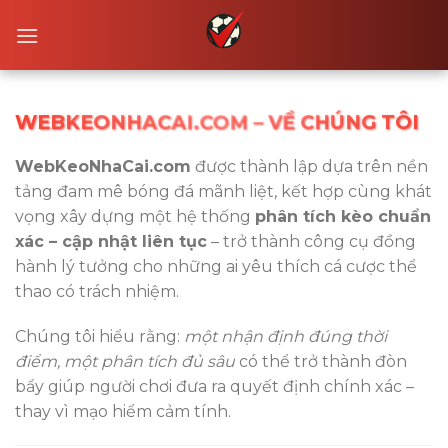
Skip
to
content
WEBKEONHACAI.COM – VỀ CHÚNG TÔI
WebKeoNhaCai.com
được thành lập dựa trên nền
tảng đam mê bóng đá mãnh liệt, kết hợp cùng khát
vọng xây dựng một hệ thống
phân tích kèo chuẩn
xác – cập nhật liên tục
– trở thành công cụ đồng
hành lý tưởng cho những ai yêu thích cá cược thể
thao có trách nhiệm.
Chúng tôi hiểu rằng:
một nhận định đúng thời
điểm, một phân tích đủ sâu
có thể trở thành đòn
bẩy giúp người chơi đưa ra quyết định chính xác –
thay vì mạo hiểm cảm tính.