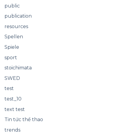
public
publication
resources
Spellen
Spiele
sport
stoichimata
SWED
test
test_10
text test
Tin tức thể thao
trends