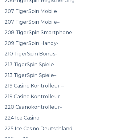
204-TigerSpin Registrierung
207 TigerSpin Mobile
207 TigerSpin Mobile–
208 TigerSpin Smartphone
209 TigerSpin Handy-
210 TigerSpin Bonus-
213 TigerSpin Spiele
213 TigerSpin Spiele–
219 Casino Kontrolleur –
219 Casino Kontrolleur—
220 Casinokontrolleur-
224 Ice Casino
225 Ice Casino Deutschland