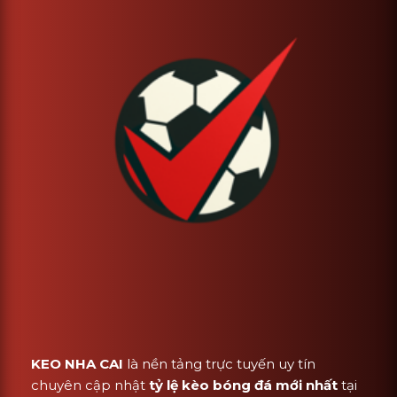
KEO NHA CAI
là nền tảng trực tuyến uy tín
chuyên cập nhật
tỷ lệ kèo bóng đá mới nhất
tại