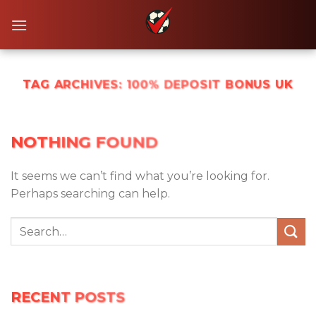
Skip
to
content
TAG ARCHIVES:
100% DEPOSIT BONUS UK
NOTHING FOUND
It seems we can’t find what you’re looking for.
Perhaps searching can help.
RECENT POSTS