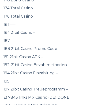
170 Boho Casino
174 Total Casino
176 Total Casino
181 —–
184 21bit Casino –
187
188 21bit Casino Promo Code –
191 21bit Casino APK –
192-21bit Casino Bezahlmethoden
194 21bit Casino Einzahlung –
195
197 21bit Casino Treueprogramm –
2) 7843 links Mix Casino (DE) DONE