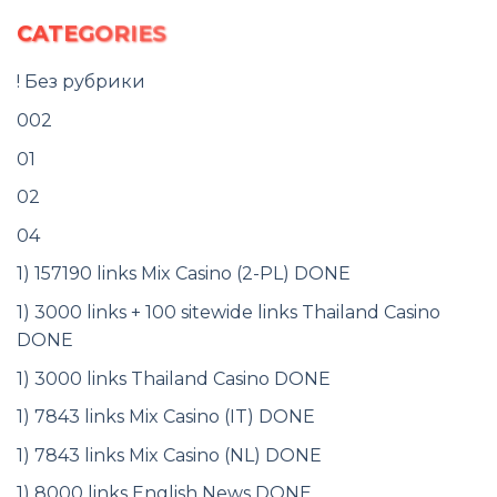
CATEGORIES
! Без рубрики
002
01
02
04
1) 157190 links Mix Casino (2-PL) DONE
1) 3000 links + 100 sitewide links Thailand Casino
DONE
1) 3000 links Thailand Casino DONE
1) 7843 links Mix Casino (IT) DONE
1) 7843 links Mix Casino (NL) DONE
1) 8000 links English News DONE