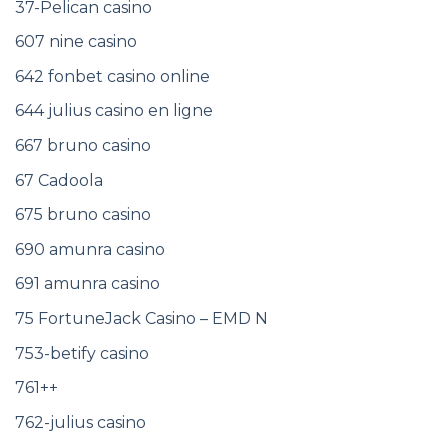
37-Pelican casino
607 nine casino
642 fonbet casino online
644 julius casino en ligne
667 bruno casino
67 Cadoola
675 bruno casino
690 amunra casino
691 amunra casino
75 FortuneJack Casino – EMD N
753-betify casino
761++
762-julius casino