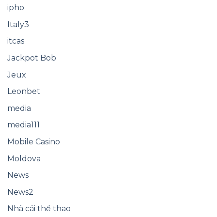
ipho
Italy3
itcas
Jackpot Bob
Jeux
Leonbet
media
media111
Mobile Casino
Moldova
News
News2
Nhà cái thể thao