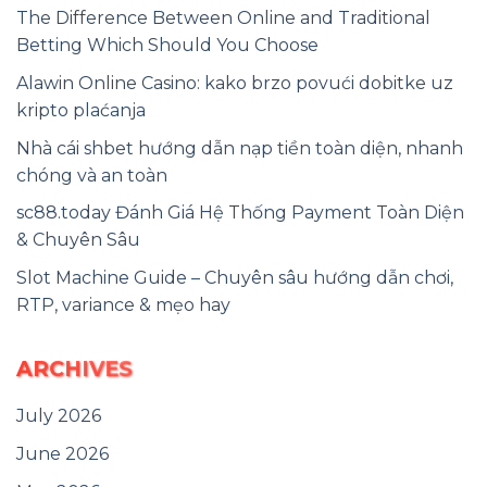
The Difference Between Online and Traditional
Betting Which Should You Choose
Alawin Online Casino: kako brzo povući dobitke uz
kripto plaćanja
Nhà cái shbet hướng dẫn nạp tiền toàn diện, nhanh
chóng và an toàn
sc88.today Đánh Giá Hệ Thống Payment Toàn Diện
& Chuyên Sâu
Slot Machine Guide – Chuyên sâu hướng dẫn chơi,
RTP, variance & mẹo hay
ARCHIVES
July 2026
June 2026