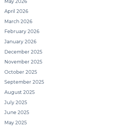
May 2026
April 2026
March 2026
February 2026
January 2026
December 2025
November 2025
October 2025
September 2025
August 2025
July 2025
June 2025
May 2025