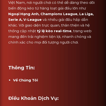
Việt Nam, nơi người chơi có thể dễ dàng theo dõi
biến động kèo từ hàng loạt giải đấu lớn như
Ngoại Hạng Anh, Champions League, La Liga,
Serie A, V-League
và nhiều giải đấu hấp dẫn
khác. Với giao diện trực quan, thân thiện và hệ
thống cập nhật
tỷ lệ kèo real-time
, trang web
mang đến trải nghiệm tiện lợi, nhanh chóng và
chính xác cho mọi đối tượng người chơi.
Thông Tin:
Về Chúng Tôi
Điều Khoản Dịch Vụ: