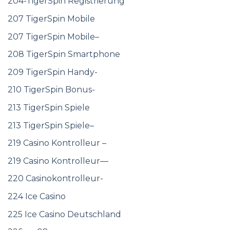
204-TigerSpin Registrierung
207 TigerSpin Mobile
207 TigerSpin Mobile–
208 TigerSpin Smartphone
209 TigerSpin Handy-
210 TigerSpin Bonus-
213 TigerSpin Spiele
213 TigerSpin Spiele–
219 Casino Kontrolleur –
219 Casino Kontrolleur—
220 Casinokontrolleur-
224 Ice Casino
225 Ice Casino Deutschland