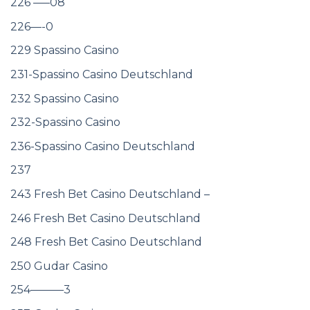
226 —–08
226—-0
229 Spassino Casino
231-Spassino Casino Deutschland
232 Spassino Casino
232-Spassino Casino
236-Spassino Casino Deutschland
237
243 Fresh Bet Casino Deutschland –
246 Fresh Bet Casino Deutschland
248 Fresh Bet Casino Deutschland
250 Gudar Casino
254———3