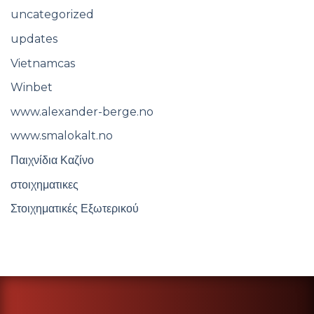
uncategorized
updates
Vietnamcas
Winbet
www.alexander-berge.no
www.smalokalt.no
Παιχνίδια Καζίνο
στοιχηματικες
Στοιχηματικές Εξωτερικού