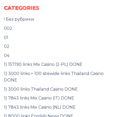
CATEGORIES
! Без рубрики
002
01
02
04
1) 157190 links Mix Casino (2-PL) DONE
1) 3000 links + 100 sitewide links Thailand Casino
DONE
1) 3000 links Thailand Casino DONE
1) 7843 links Mix Casino (IT) DONE
1) 7843 links Mix Casino (NL) DONE
1) 8000 links English News DONE