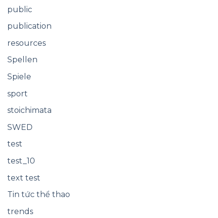
public
publication
resources
Spellen
Spiele
sport
stoichimata
SWED
test
test_10
text test
Tin tức thể thao
trends