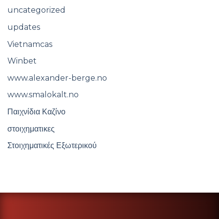
uncategorized
updates
Vietnamcas
Winbet
www.alexander-berge.no
www.smalokalt.no
Παιχνίδια Καζίνο
στοιχηματικες
Στοιχηματικές Εξωτερικού