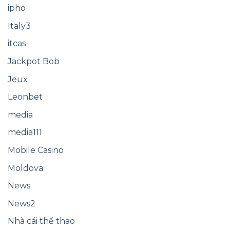
ipho
Italy3
itcas
Jackpot Bob
Jeux
Leonbet
media
media111
Mobile Casino
Moldova
News
News2
Nhà cái thể thao