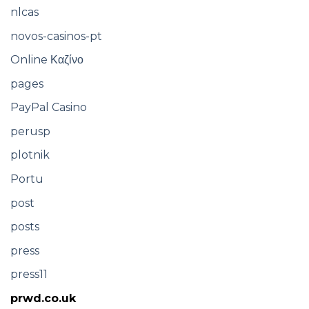
nlcas
novos-casinos-pt
Online Καζίνο
pages
PayPal Casino
perusp
plotnik
Portu
post
posts
press
press11
prwd.co.uk