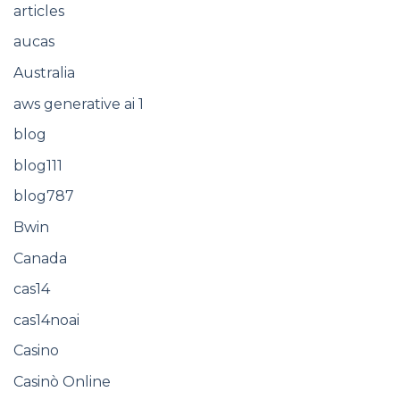
articles
aucas
Australia
aws generative ai 1
blog
blog111
blog787
Bwin
Canada
cas14
cas14noai
Casino
Casinò Online