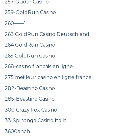
257-Gudar Casino
259-GoldRun Casino
260——1
263 GoldRun Casino Deutschland
264 GoldRun Casino
265 GoldRun Casino
268-casino francais en ligne
275 meilleur casino en ligne france
282-Beastino Casino
285-Beastino Casino
300 Crazy Fox Casino
33-Spinanga Casino Italia
3600anch