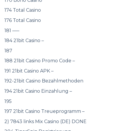
170 Boho Casino
174 Total Casino
176 Total Casino
181 —–
184 21bit Casino –
187
188 21bit Casino Promo Code –
191 21bit Casino APK –
192-21bit Casino Bezahlmethoden
194 21bit Casino Einzahlung –
195
197 21bit Casino Treueprogramm –
2) 7843 links Mix Casino (DE) DONE