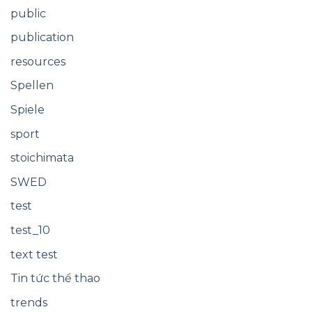
public
publication
resources
Spellen
Spiele
sport
stoichimata
SWED
test
test_10
text test
Tin tức thể thao
trends