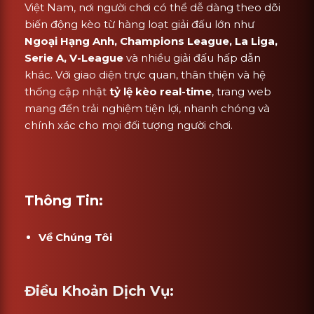
Việt Nam, nơi người chơi có thể dễ dàng theo dõi
biến động kèo từ hàng loạt giải đấu lớn như
Ngoại Hạng Anh, Champions League, La Liga,
Serie A, V-League
và nhiều giải đấu hấp dẫn
khác. Với giao diện trực quan, thân thiện và hệ
thống cập nhật
tỷ lệ kèo real-time
, trang web
mang đến trải nghiệm tiện lợi, nhanh chóng và
chính xác cho mọi đối tượng người chơi.
Thông Tin:
Về Chúng Tôi
Điều Khoản Dịch Vụ: