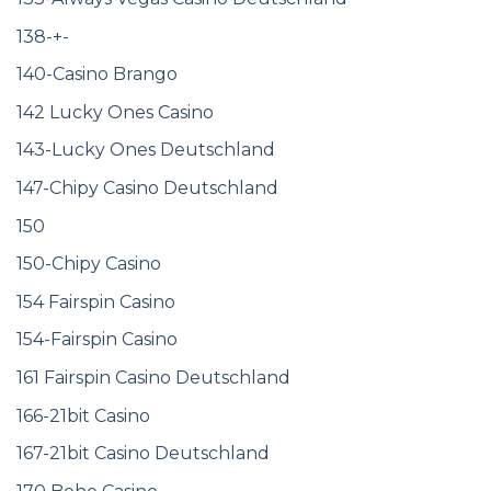
138-+-
140-Casino Brango
142 Lucky Ones Casino
143-Lucky Ones Deutschland
147-Chipy Casino Deutschland
150
150-Chipy Casino
154 Fairspin Casino
154-Fairspin Casino
161 Fairspin Casino Deutschland
166-21bit Casino
167-21bit Casino Deutschland