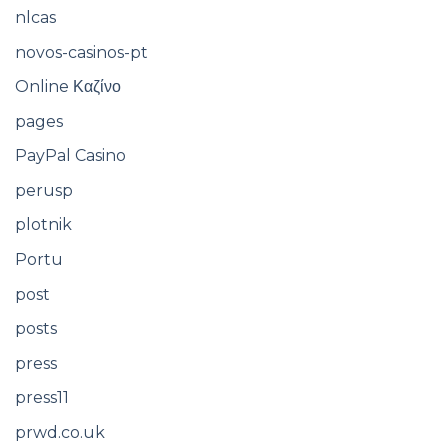
nlcas
novos-casinos-pt
Online Καζίνο
pages
PayPal Casino
perusp
plotnik
Portu
post
posts
press
press11
prwd.co.uk