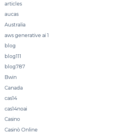
articles
aucas
Australia
aws generative ai 1
blog
blog111
blog787
Bwin
Canada
cas14
cas14noai
Casino
Casinò Online