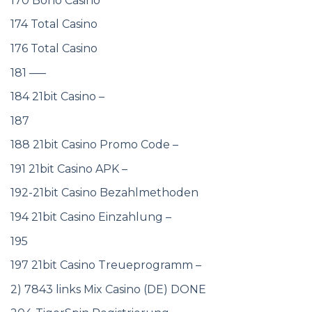
170 Boho Casino
174 Total Casino
176 Total Casino
181 —–
184 21bit Casino –
187
188 21bit Casino Promo Code –
191 21bit Casino APK –
192-21bit Casino Bezahlmethoden
194 21bit Casino Einzahlung –
195
197 21bit Casino Treueprogramm –
2) 7843 links Mix Casino (DE) DONE