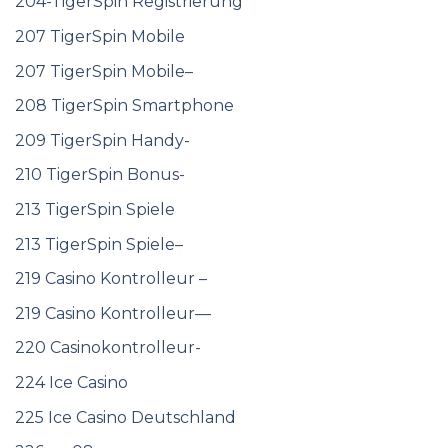
204-TigerSpin Registrierung
207 TigerSpin Mobile
207 TigerSpin Mobile–
208 TigerSpin Smartphone
209 TigerSpin Handy-
210 TigerSpin Bonus-
213 TigerSpin Spiele
213 TigerSpin Spiele–
219 Casino Kontrolleur –
219 Casino Kontrolleur—
220 Casinokontrolleur-
224 Ice Casino
225 Ice Casino Deutschland