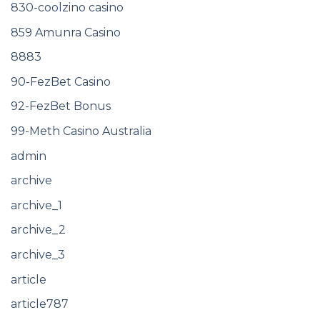
830-coolzino casino
859 Amunra Casino
8883
90-FezBet Casino
92-FezBet Bonus
99-Meth Casino Australia
admin
archive
archive_1
archive_2
archive_3
article
article787