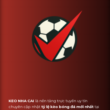
KEO NHA CAI
là nền tảng trực tuyến uy tín
chuyên cập nhật
tỷ lệ kèo bóng đá mới nhất
tại