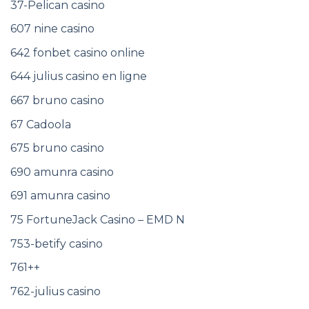
37-Pelican casino
607 nine casino
642 fonbet casino online
644 julius casino en ligne
667 bruno casino
67 Cadoola
675 bruno casino
690 amunra casino
691 amunra casino
75 FortuneJack Casino – EMD N
753-betify casino
761++
762-julius casino