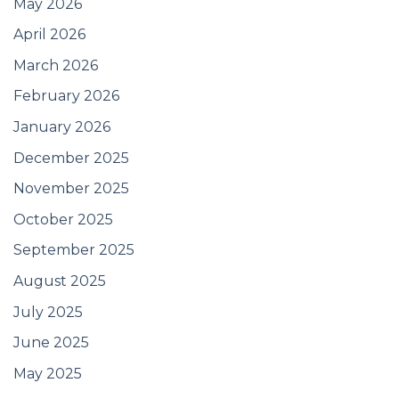
May 2026
April 2026
March 2026
February 2026
January 2026
December 2025
November 2025
October 2025
September 2025
August 2025
July 2025
June 2025
May 2025