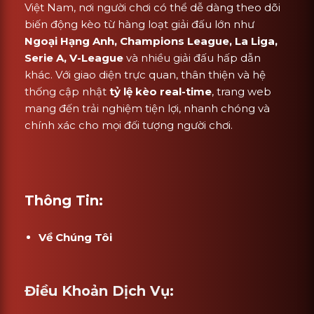
Việt Nam, nơi người chơi có thể dễ dàng theo dõi
biến động kèo từ hàng loạt giải đấu lớn như
Ngoại Hạng Anh, Champions League, La Liga,
Serie A, V-League
và nhiều giải đấu hấp dẫn
khác. Với giao diện trực quan, thân thiện và hệ
thống cập nhật
tỷ lệ kèo real-time
, trang web
mang đến trải nghiệm tiện lợi, nhanh chóng và
chính xác cho mọi đối tượng người chơi.
Thông Tin:
Về Chúng Tôi
Điều Khoản Dịch Vụ: