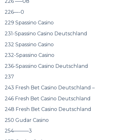
226 —–08
226—-0
229 Spassino Casino
231-Spassino Casino Deutschland
232 Spassino Casino
232-Spassino Casino
236-Spassino Casino Deutschland
237
243 Fresh Bet Casino Deutschland –
246 Fresh Bet Casino Deutschland
248 Fresh Bet Casino Deutschland
250 Gudar Casino
254———3