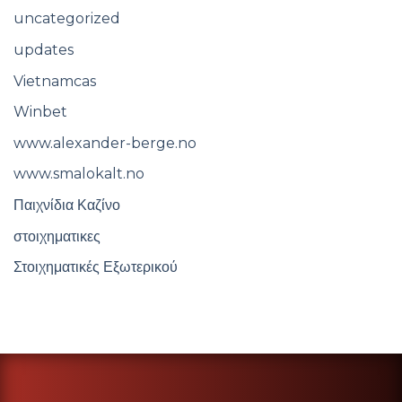
uncategorized
updates
Vietnamcas
Winbet
www.alexander-berge.no
www.smalokalt.no
Παιχνίδια Καζίνο
στοιχηματικες
Στοιχηματικές Εξωτερικού