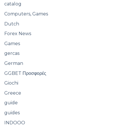
catalog
Computers, Games
Dutch
Forex News
Games
gercas
German
GGBET Προσφορές
Giochi
Greece
guide
guides
INDOOO