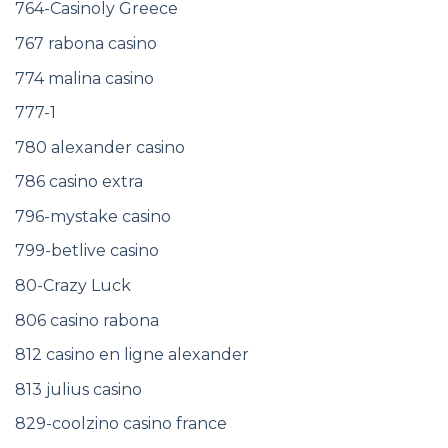
764-Casinoly Greece
767 rabona casino
774 malina casino
777-1
780 alexander casino
786 casino extra
796-mystake casino
799-betlive casino
80-Crazy Luck
806 casino rabona
812 casino en ligne alexander
813 julius casino
829-coolzino casino france