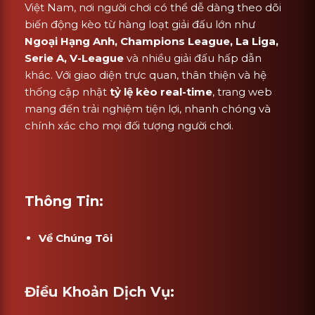
Việt Nam, nơi người chơi có thể dễ dàng theo dõi
biến động kèo từ hàng loạt giải đấu lớn như
Ngoại Hạng Anh, Champions League, La Liga,
Serie A, V-League
và nhiều giải đấu hấp dẫn
khác. Với giao diện trực quan, thân thiện và hệ
thống cập nhật
tỷ lệ kèo real-time
, trang web
mang đến trải nghiệm tiện lợi, nhanh chóng và
chính xác cho mọi đối tượng người chơi.
Thông Tin:
Về Chúng Tôi
Điều Khoản Dịch Vụ: