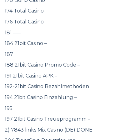
170 Boho Casino
174 Total Casino
176 Total Casino
181 —–
184 21bit Casino –
187
188 21bit Casino Promo Code –
191 21bit Casino APK –
192-21bit Casino Bezahlmethoden
194 21bit Casino Einzahlung –
195
197 21bit Casino Treueprogramm –
2) 7843 links Mix Casino (DE) DONE