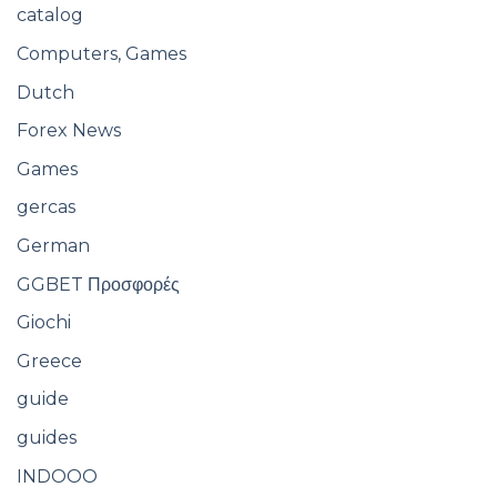
catalog
Computers, Games
Dutch
Forex News
Games
gercas
German
GGBET Προσφορές
Giochi
Greece
guide
guides
INDOOO