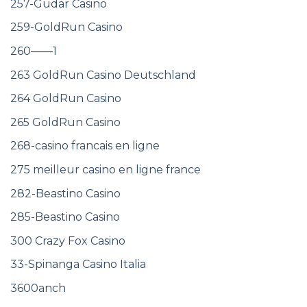
257-Gudar Casino
259-GoldRun Casino
260——1
263 GoldRun Casino Deutschland
264 GoldRun Casino
265 GoldRun Casino
268-casino francais en ligne
275 meilleur casino en ligne france
282-Beastino Casino
285-Beastino Casino
300 Crazy Fox Casino
33-Spinanga Casino Italia
3600anch