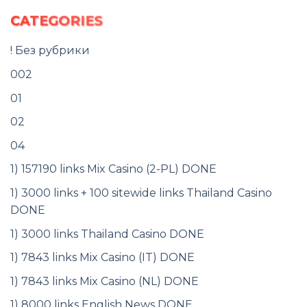
CATEGORIES
! Без рубрики
002
01
02
04
1) 157190 links Mix Casino (2-PL) DONE
1) 3000 links + 100 sitewide links Thailand Casino
DONE
1) 3000 links Thailand Casino DONE
1) 7843 links Mix Casino (IT) DONE
1) 7843 links Mix Casino (NL) DONE
1) 8000 links English News DONE