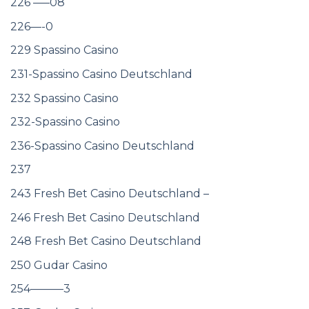
226 —–08
226—-0
229 Spassino Casino
231-Spassino Casino Deutschland
232 Spassino Casino
232-Spassino Casino
236-Spassino Casino Deutschland
237
243 Fresh Bet Casino Deutschland –
246 Fresh Bet Casino Deutschland
248 Fresh Bet Casino Deutschland
250 Gudar Casino
254———3