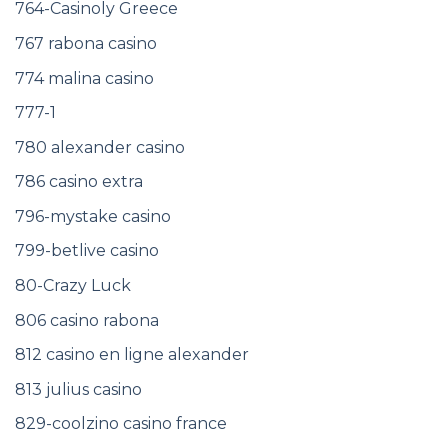
764-Casinoly Greece
767 rabona casino
774 malina casino
777-1
780 alexander casino
786 casino extra
796-mystake casino
799-betlive casino
80-Crazy Luck
806 casino rabona
812 casino en ligne alexander
813 julius casino
829-coolzino casino france