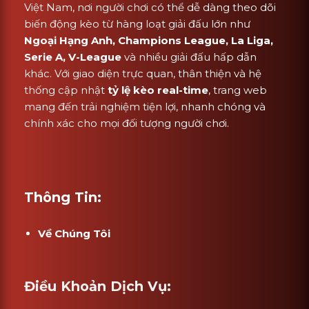
Việt Nam, nơi người chơi có thể dễ dàng theo dõi
biến động kèo từ hàng loạt giải đấu lớn như
Ngoại Hạng Anh, Champions League, La Liga,
Serie A, V-League
và nhiều giải đấu hấp dẫn
khác. Với giao diện trực quan, thân thiện và hệ
thống cập nhật
tỷ lệ kèo real-time
, trang web
mang đến trải nghiệm tiện lợi, nhanh chóng và
chính xác cho mọi đối tượng người chơi.
Thông Tin:
Về Chúng Tôi
Điều Khoản Dịch Vụ: