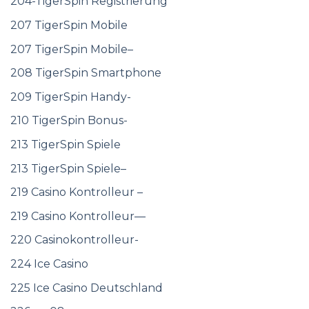
204-TigerSpin Registrierung
207 TigerSpin Mobile
207 TigerSpin Mobile–
208 TigerSpin Smartphone
209 TigerSpin Handy-
210 TigerSpin Bonus-
213 TigerSpin Spiele
213 TigerSpin Spiele–
219 Casino Kontrolleur –
219 Casino Kontrolleur—
220 Casinokontrolleur-
224 Ice Casino
225 Ice Casino Deutschland