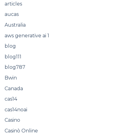
articles
aucas
Australia
aws generative ai 1
blog
blog111
blog787
Bwin
Canada
cas14
cas14noai
Casino
Casinò Online