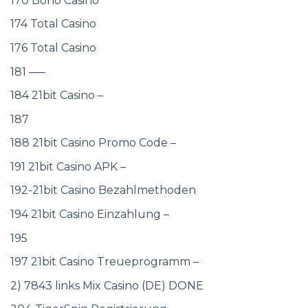
170 Boho Casino
174 Total Casino
176 Total Casino
181 —–
184 21bit Casino –
187
188 21bit Casino Promo Code –
191 21bit Casino APK –
192-21bit Casino Bezahlmethoden
194 21bit Casino Einzahlung –
195
197 21bit Casino Treueprogramm –
2) 7843 links Mix Casino (DE) DONE