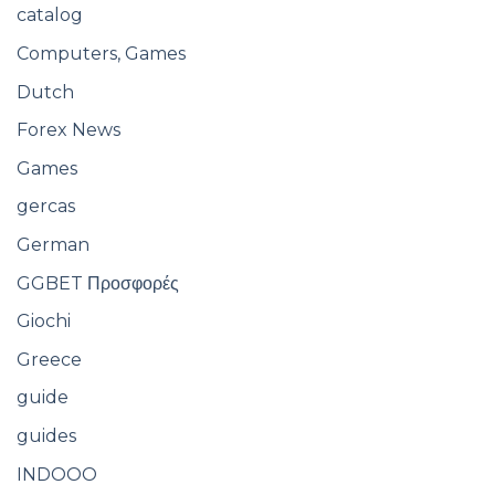
catalog
Computers, Games
Dutch
Forex News
Games
gercas
German
GGBET Προσφορές
Giochi
Greece
guide
guides
INDOOO