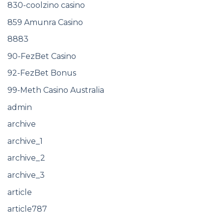
830-coolzino casino
859 Amunra Casino
8883
90-FezBet Casino
92-FezBet Bonus
99-Meth Casino Australia
admin
archive
archive_1
archive_2
archive_3
article
article787