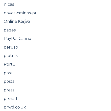
nlcas
novos-casinos-pt
Online Καζίνο
pages
PayPal Casino
perusp
plotnik
Portu
post
posts
press
press11
prwd.co.uk