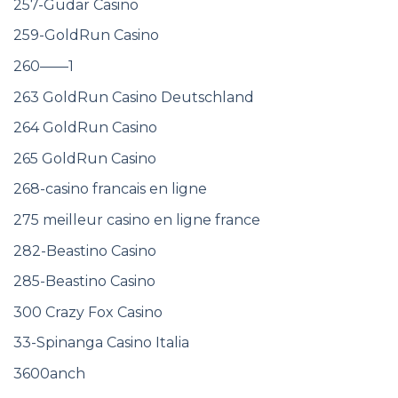
257-Gudar Casino
259-GoldRun Casino
260——1
263 GoldRun Casino Deutschland
264 GoldRun Casino
265 GoldRun Casino
268-casino francais en ligne
275 meilleur casino en ligne france
282-Beastino Casino
285-Beastino Casino
300 Crazy Fox Casino
33-Spinanga Casino Italia
3600anch