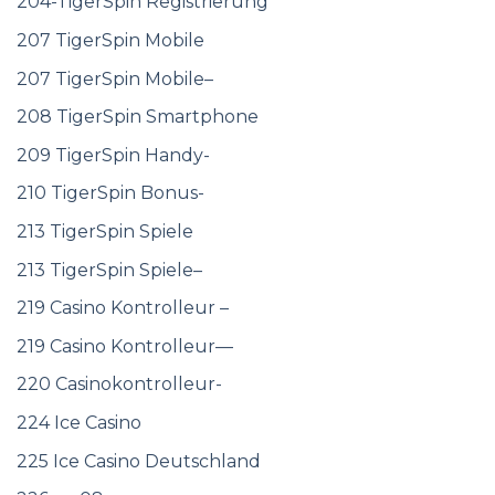
204-TigerSpin Registrierung
207 TigerSpin Mobile
207 TigerSpin Mobile–
208 TigerSpin Smartphone
209 TigerSpin Handy-
210 TigerSpin Bonus-
213 TigerSpin Spiele
213 TigerSpin Spiele–
219 Casino Kontrolleur –
219 Casino Kontrolleur—
220 Casinokontrolleur-
224 Ice Casino
225 Ice Casino Deutschland