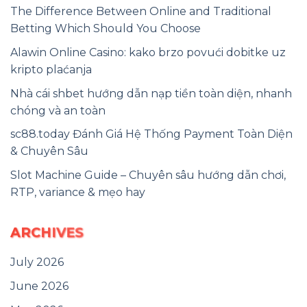
The Difference Between Online and Traditional
Betting Which Should You Choose
Alawin Online Casino: kako brzo povući dobitke uz
kripto plaćanja
Nhà cái shbet hướng dẫn nạp tiền toàn diện, nhanh
chóng và an toàn
sc88.today Đánh Giá Hệ Thống Payment Toàn Diện
& Chuyên Sâu
Slot Machine Guide – Chuyên sâu hướng dẫn chơi,
RTP, variance & mẹo hay
ARCHIVES
July 2026
June 2026