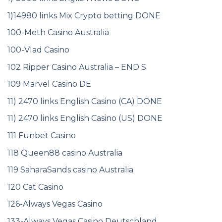
1)14980 links Mix Crypto betting DONE
100-Meth Casino Australia
100-Vlad Casino
102 Ripper Casino Australia – END S
109 Marvel Casino DE
11) 2470 links English Casino (CA) DONE
11) 2470 links English Casino (US) DONE
111 Funbet Casino
118 Queen88 casino Australia
119 SaharaSands casino Australia
120 Cat Casino
126-Always Vegas Casino
133-Always Vegas Casino Deutschland