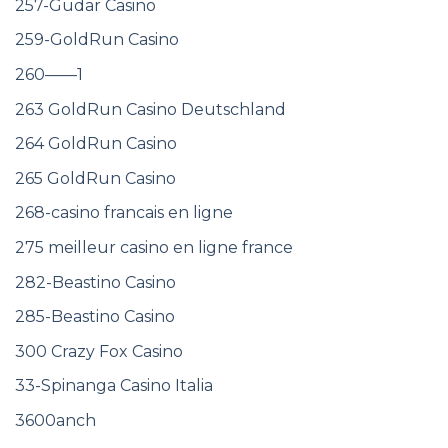
257-Gudar Casino
259-GoldRun Casino
260——1
263 GoldRun Casino Deutschland
264 GoldRun Casino
265 GoldRun Casino
268-casino francais en ligne
275 meilleur casino en ligne france
282-Beastino Casino
285-Beastino Casino
300 Crazy Fox Casino
33-Spinanga Casino Italia
3600anch