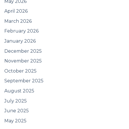
May 2026
April 2026
March 2026
February 2026
January 2026
December 2025
November 2025
October 2025
September 2025
August 2025
July 2025
June 2025
May 2025