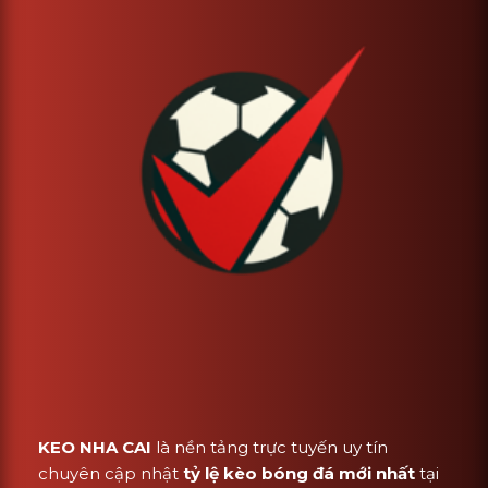
KEO NHA CAI
là nền tảng trực tuyến uy tín
chuyên cập nhật
tỷ lệ kèo bóng đá mới nhất
tại