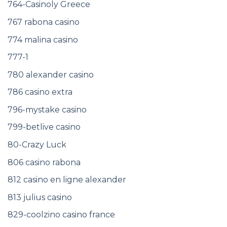
764-Casinoly Greece
767 rabona casino
774 malina casino
777-1
780 alexander casino
786 casino extra
796-mystake casino
799-betlive casino
80-Crazy Luck
806 casino rabona
812 casino en ligne alexander
813 julius casino
829-coolzino casino france