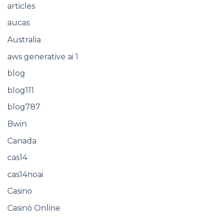
articles
aucas
Australia
aws generative ai 1
blog
blog111
blog787
Bwin
Canada
cas14
cas14noai
Casino
Casinò Online