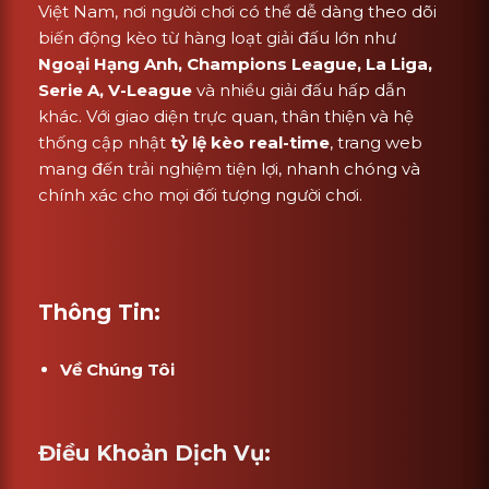
Việt Nam, nơi người chơi có thể dễ dàng theo dõi
biến động kèo từ hàng loạt giải đấu lớn như
Ngoại Hạng Anh, Champions League, La Liga,
Serie A, V-League
và nhiều giải đấu hấp dẫn
khác. Với giao diện trực quan, thân thiện và hệ
thống cập nhật
tỷ lệ kèo real-time
, trang web
mang đến trải nghiệm tiện lợi, nhanh chóng và
chính xác cho mọi đối tượng người chơi.
Thông Tin:
Về Chúng Tôi
Điều Khoản Dịch Vụ: