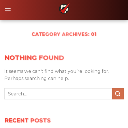
Skip
to
content
CATEGORY ARCHIVES:
01
NOTHING FOUND
It seems we can’t find what you’re looking for.
Perhaps searching can help.
RECENT POSTS