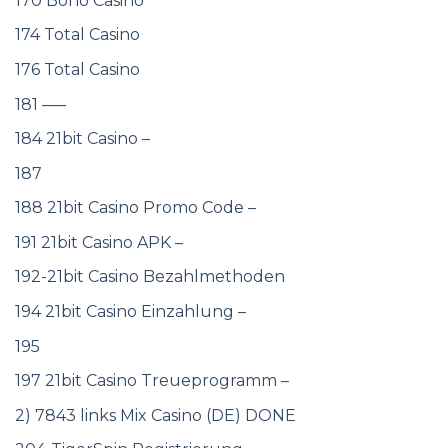
170 Boho Casino
174 Total Casino
176 Total Casino
181 —–
184 21bit Casino –
187
188 21bit Casino Promo Code –
191 21bit Casino APK –
192-21bit Casino Bezahlmethoden
194 21bit Casino Einzahlung –
195
197 21bit Casino Treueprogramm –
2) 7843 links Mix Casino (DE) DONE