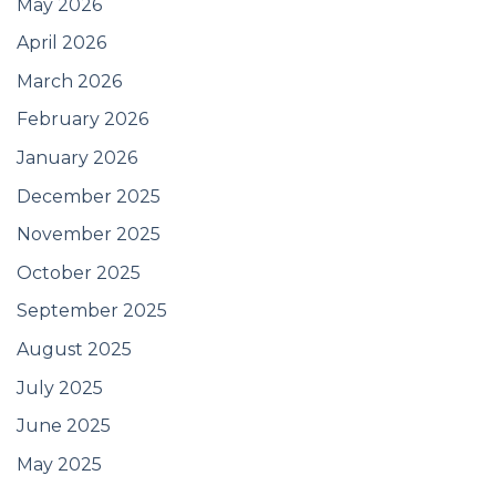
May 2026
April 2026
March 2026
February 2026
January 2026
December 2025
November 2025
October 2025
September 2025
August 2025
July 2025
June 2025
May 2025