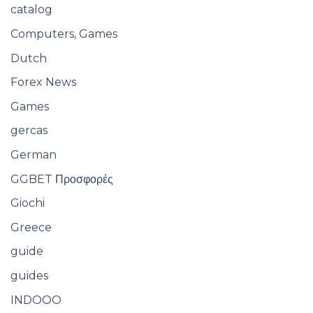
catalog
Computers, Games
Dutch
Forex News
Games
gercas
German
GGBET Προσφορές
Giochi
Greece
guide
guides
INDOOO