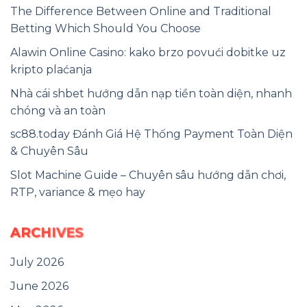
The Difference Between Online and Traditional
Betting Which Should You Choose
Alawin Online Casino: kako brzo povući dobitke uz
kripto plaćanja
Nhà cái shbet hướng dẫn nạp tiền toàn diện, nhanh
chóng và an toàn
sc88.today Đánh Giá Hệ Thống Payment Toàn Diện
& Chuyên Sâu
Slot Machine Guide – Chuyên sâu hướng dẫn chơi,
RTP, variance & mẹo hay
ARCHIVES
July 2026
June 2026