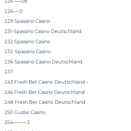
226 —–08
226—-0
229 Spassino Casino
231-Spassino Casino Deutschland
232 Spassino Casino
232-Spassino Casino
236-Spassino Casino Deutschland
237
243 Fresh Bet Casino Deutschland –
246 Fresh Bet Casino Deutschland
248 Fresh Bet Casino Deutschland
250 Gudar Casino
254———3