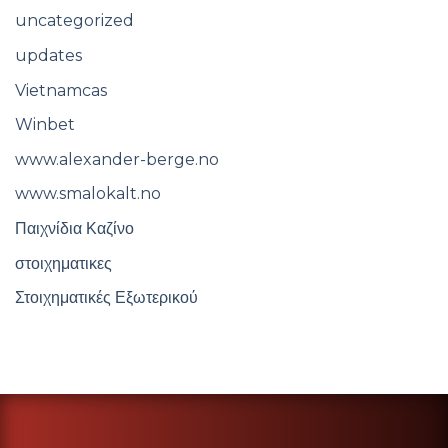
uncategorized
updates
Vietnamcas
Winbet
www.alexander-berge.no
www.smalokalt.no
Παιχνίδια Καζίνο
στοιχηματικες
Στοιχηματικές Εξωτερικού