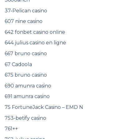
37-Pelican casino
607 nine casino
642 fonbet casino online
644 julius casino en ligne
667 bruno casino
67 Cadoola
675 bruno casino
690 amunra casino
691 amunra casino
75 FortuneJack Casino – EMD N
753-betify casino
761++