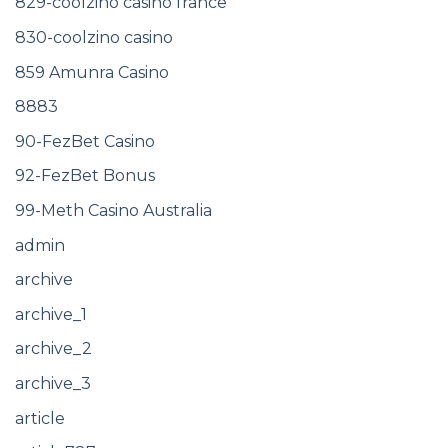
829-coolzino casino france
830-coolzino casino
859 Amunra Casino
8883
90-FezBet Casino
92-FezBet Bonus
99-Meth Casino Australia
admin
archive
archive_1
archive_2
archive_3
article