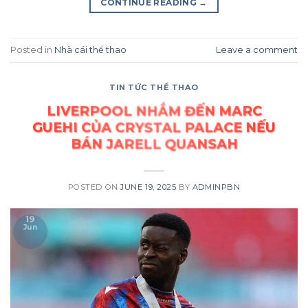
CONTINUE READING
→
Posted in
Nhà cái thể thao
Leave a comment
TIN TỨC THỂ THAO
LIVERPOOL NHẮM ĐẾN MARC
GUEHI CỦA CRYSTAL PALACE NẾU
BÁN JARELL QUANSAH
POSTED ON
JUNE 19, 2025
BY
ADMINPBN
19
Jun