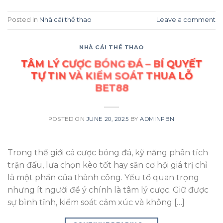
Posted in
Nhà cái thể thao
Leave a comment
NHÀ CÁI THỂ THAO
TÂM LÝ CƯỢC BÓNG ĐÁ – BÍ QUYẾT
TỰ TIN VÀ KIỂM SOÁT THUA LỖ
BET88
POSTED ON
JUNE 20, 2025
BY
ADMINPBN
Trong thế giới cá cược bóng đá, kỹ năng phân tích
trận đấu, lựa chọn kèo tốt hay săn cơ hội giá trị chỉ
là một phần của thành công. Yếu tố quan trọng
nhưng ít người để ý chính là tâm lý cược. Giữ được
sự bình tĩnh, kiểm soát cảm xúc và không […]