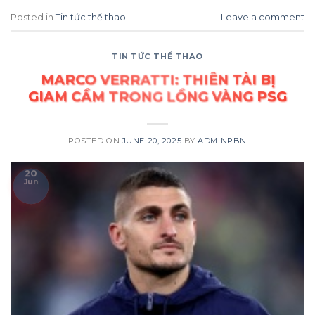
Posted in
Tin tức thể thao
Leave a comment
TIN TỨC THỂ THAO
MARCO VERRATTI: THIÊN TÀI BỊ
GIAM CẦM TRONG LỒNG VÀNG PSG
POSTED ON
JUNE 20, 2025
BY
ADMINPBN
20
Jun