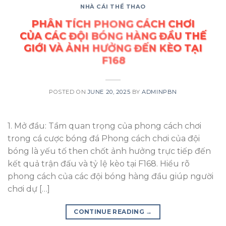
NHÀ CÁI THỂ THAO
PHÂN TÍCH PHONG CÁCH CHƠI
CỦA CÁC ĐỘI BÓNG HÀNG ĐẦU THẾ
GIỚI VÀ ẢNH HƯỞNG ĐẾN KÈO TẠI
F168
POSTED ON
JUNE 20, 2025
BY
ADMINPBN
1. Mở đầu: Tầm quan trọng của phong cách chơi
trong cá cược bóng đá Phong cách chơi của đội
bóng là yếu tố then chốt ảnh hưởng trực tiếp đến
kết quả trận đấu và tỷ lệ kèo tại F168. Hiểu rõ
phong cách của các đội bóng hàng đầu giúp người
chơi dự […]
CONTINUE READING
→