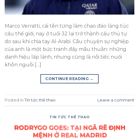
Marco Verratti, cái tên từng làm chao đảo làng túc
cầu thế giới, nay ở tuổi 32 lại trở thành cầu thủ tự
do sau khi chia tay Al-Arabi. Câu chuyện sự nghiệp
của anh là một bức tranh đầy mâu thuẫn: những
danh hiệu lấp lánh, nhưng cũng là nỗi tiếc nuối
khôn nguôi […]
CONTINUE READING
→
Posted in
Tin tức thể thao
Leave a comment
TIN TỨC THỂ THAO
RODRYGO GOES: TẠI NGÃ RẼ ĐỊNH
MỆNH Ở REAL MADRID