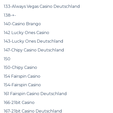
133-Always Vegas Casino Deutschland
138-+-
140-Casino Brango
142 Lucky Ones Casino
143-Lucky Ones Deutschland
147-Chipy Casino Deutschland
150
150-Chipy Casino
154 Fairspin Casino
154-Fairspin Casino
161 Fairspin Casino Deutschland
166-21bit Casino
167-21bit Casino Deutschland