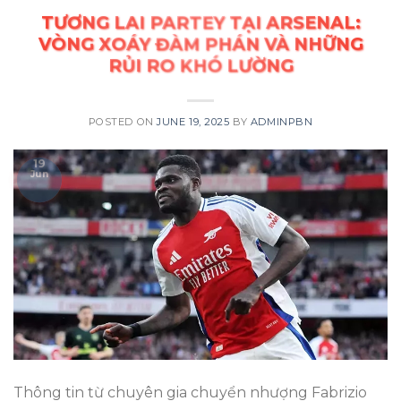
TƯƠNG LAI PARTEY TẠI ARSENAL:
VÒNG XOÁY ĐÀM PHÁN VÀ NHỮNG
RỦI RO KHÓ LƯỜNG
POSTED ON
JUNE 19, 2025
BY
ADMINPBN
19
Jun
Thông tin từ chuyên gia chuyển nhượng Fabrizio