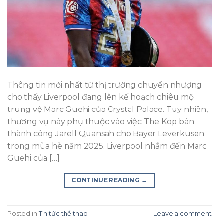
Thông tin mới nhất từ thị trường chuyển nhượng
cho thấy Liverpool đang lên kế hoạch chiêu mộ
trung vệ Marc Guehi của Crystal Palace. Tuy nhiên,
thương vụ này phụ thuộc vào việc The Kop bán
thành công Jarell Quansah cho Bayer Leverkusen
trong mùa hè năm 2025. Liverpool nhắm đến Marc
Guehi của […]
CONTINUE READING
→
Posted in
Tin tức thể thao
Leave a comment