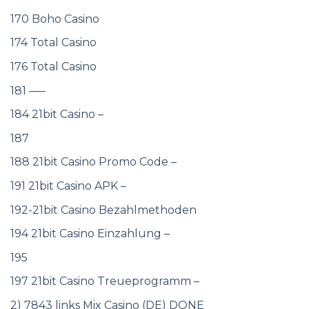
170 Boho Casino
174 Total Casino
176 Total Casino
181 —–
184 21bit Casino –
187
188 21bit Casino Promo Code –
191 21bit Casino APK –
192-21bit Casino Bezahlmethoden
194 21bit Casino Einzahlung –
195
197 21bit Casino Treueprogramm –
2) 7843 links Mix Casino (DE) DONE