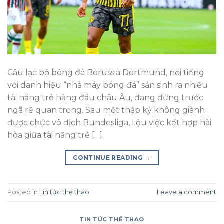
Câu lạc bộ bóng đá Borussia Dortmund, nổi tiếng
với danh hiệu “nhà máy bóng đá” sản sinh ra nhiều
tài năng trẻ hàng đầu châu Âu, đang đứng trước
ngã rẽ quan trọng. Sau một thập kỷ không giành
được chức vô địch Bundesliga, liệu việc kết hợp hài
hòa giữa tài năng trẻ […]
CONTINUE READING
→
Posted in
Tin tức thể thao
Leave a comment
TIN TỨC THỂ THAO