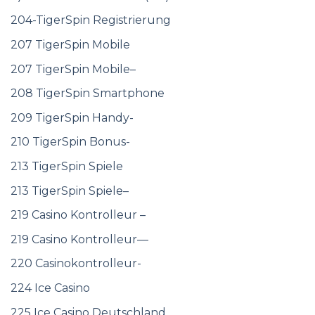
204-TigerSpin Registrierung
207 TigerSpin Mobile
207 TigerSpin Mobile–
208 TigerSpin Smartphone
209 TigerSpin Handy-
210 TigerSpin Bonus-
213 TigerSpin Spiele
213 TigerSpin Spiele–
219 Casino Kontrolleur –
219 Casino Kontrolleur—
220 Casinokontrolleur-
224 Ice Casino
225 Ice Casino Deutschland