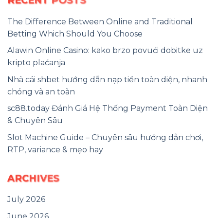
The Difference Between Online and Traditional
Betting Which Should You Choose
Alawin Online Casino: kako brzo povući dobitke uz
kripto plaćanja
Nhà cái shbet hướng dẫn nạp tiền toàn diện, nhanh
chóng và an toàn
sc88.today Đánh Giá Hệ Thống Payment Toàn Diện
& Chuyên Sâu
Slot Machine Guide – Chuyên sâu hướng dẫn chơi,
RTP, variance & mẹo hay
ARCHIVES
July 2026
June 2026