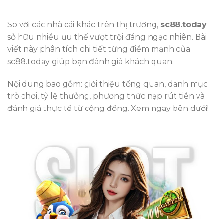
So với các nhà cái khác trên thị trường,
sc88.today
sở hữu nhiều ưu thế vượt trội đáng ngạc nhiên. Bài
viết này phân tích chi tiết từng điểm mạnh của
sc88.today giúp bạn đánh giá khách quan.
Nội dung bao gồm: giới thiệu tổng quan, danh mục
trò chơi, tỷ lệ thưởng, phương thức nạp rút tiền và
đánh giá thực tế từ cộng đồng. Xem ngay bên dưới!