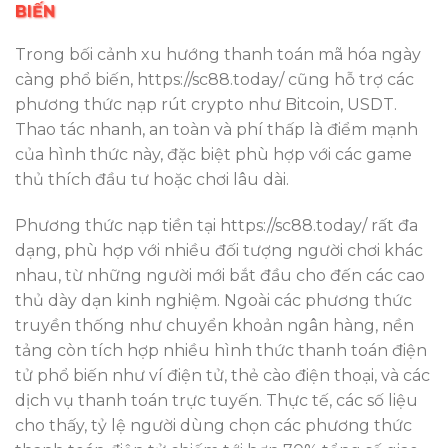
BIẾN
Trong bối cảnh xu hướng thanh toán mã hóa ngày
càng phổ biến, https://sc88.today/ cũng hỗ trợ các
phương thức nạp rút crypto như Bitcoin, USDT.
Thao tác nhanh, an toàn và phí thấp là điểm mạnh
của hình thức này, đặc biệt phù hợp với các game
thủ thích đầu tư hoặc chơi lâu dài.
Phương thức nạp tiền tại https://sc88.today/ rất đa
dạng, phù hợp với nhiều đối tượng người chơi khác
nhau, từ những người mới bắt đầu cho đến các cao
thủ dày dạn kinh nghiệm. Ngoài các phương thức
truyền thống như chuyển khoản ngân hàng, nền
tảng còn tích hợp nhiều hình thức thanh toán điện
tử phổ biến như ví điện tử, thẻ cào điện thoại, và các
dịch vụ thanh toán trực tuyến. Thực tế, các số liệu
cho thấy, tỷ lệ người dùng chọn các phương thức