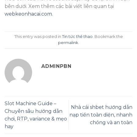
bên dưới. Xem thêm các bài viết liên quan tại
webkeonhacai.com
.
This entry was posted in
Tin tức thể thao
. Bookmark the
permalink
.
ADMINPBN
Slot Machine Guide –
Nhà cái shbet hướng dẫn
Chuyên sâu hướng dẫn
nạp tiền toàn diện, nhanh
chơi, RTP, variance & mẹo
chóng và an toàn
hay