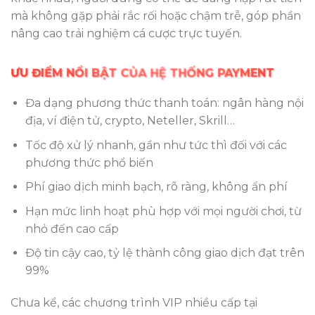
mà không gặp phải rắc rối hoặc chậm trễ, góp phần
nâng cao trải nghiệm cá cược trực tuyến.
ƯU ĐIỂM NỔI BẬT CỦA HỆ THỐNG PAYMENT
Đa dạng phương thức thanh toán: ngân hàng nội
địa, ví điện tử, crypto, Neteller, Skrill…
Tốc độ xử lý nhanh, gần như tức thì đối với các
phương thức phổ biến
Phí giao dịch minh bạch, rõ ràng, không ẩn phí
Hạn mức linh hoạt phù hợp với mọi người chơi, từ
nhỏ đến cao cấp
Độ tin cậy cao, tỷ lệ thành công giao dịch đạt trên
99%
Chưa kể, các chương trình VIP nhiều cấp tại