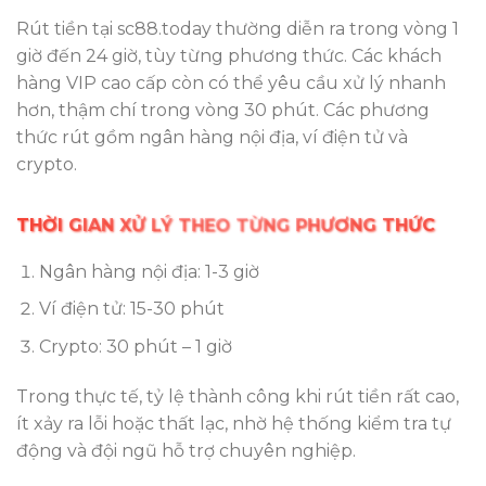
Rút tiền tại sc88.today thường diễn ra trong vòng 1
giờ đến 24 giờ, tùy từng phương thức. Các khách
hàng VIP cao cấp còn có thể yêu cầu xử lý nhanh
hơn, thậm chí trong vòng 30 phút. Các phương
thức rút gồm ngân hàng nội địa, ví điện tử và
crypto.
THỜI GIAN XỬ LÝ THEO TỪNG PHƯƠNG THỨC
Ngân hàng nội địa: 1-3 giờ
Ví điện tử: 15-30 phút
Crypto: 30 phút – 1 giờ
Trong thực tế, tỷ lệ thành công khi rút tiền rất cao,
ít xảy ra lỗi hoặc thất lạc, nhờ hệ thống kiểm tra tự
động và đội ngũ hỗ trợ chuyên nghiệp.