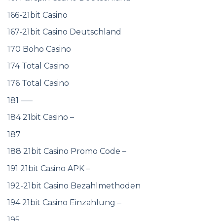
166-21bit Casino
167-21bit Casino Deutschland
170 Boho Casino
174 Total Casino
176 Total Casino
181 —–
184 21bit Casino –
187
188 21bit Casino Promo Code –
191 21bit Casino APK –
192-21bit Casino Bezahlmethoden
194 21bit Casino Einzahlung –
195