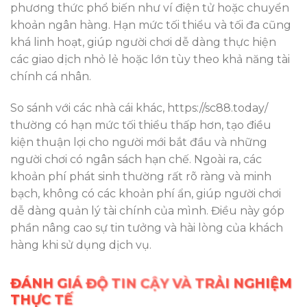
phương thức phổ biến như ví điện tử hoặc chuyển
khoản ngân hàng. Hạn mức tối thiểu và tối đa cũng
khá linh hoạt, giúp người chơi dễ dàng thực hiện
các giao dịch nhỏ lẻ hoặc lớn tùy theo khả năng tài
chính cá nhân.
So sánh với các nhà cái khác, https://sc88.today/
thường có hạn mức tối thiểu thấp hơn, tạo điều
kiện thuận lợi cho người mới bắt đầu và những
người chơi có ngân sách hạn chế. Ngoài ra, các
khoản phí phát sinh thường rất rõ ràng và minh
bạch, không có các khoản phí ẩn, giúp người chơi
dễ dàng quản lý tài chính của mình. Điều này góp
phần nâng cao sự tin tưởng và hài lòng của khách
hàng khi sử dụng dịch vụ.
ĐÁNH GIÁ ĐỘ TIN CẬY VÀ TRẢI NGHIỆM
THỰC TẾ