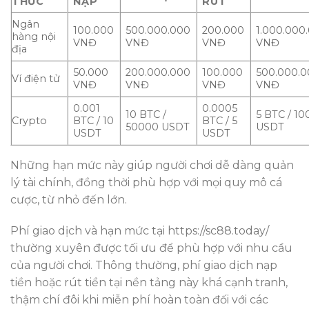
THỨC
NẠP
RÚT
Ngân
100.000
500.000.000
200.000
1.000.000
hàng nội
VNĐ
VNĐ
VNĐ
VNĐ
địa
50.000
200.000.000
100.000
500.000.
Ví điện tử
VNĐ
VNĐ
VNĐ
VNĐ
0.001
0.0005
10 BTC /
5 BTC / 1
Crypto
BTC / 10
BTC / 5
50000 USDT
USDT
USDT
USDT
Những hạn mức này giúp người chơi dễ dàng quản
lý tài chính, đồng thời phù hợp với mọi quy mô cá
cược, từ nhỏ đến lớn.
Phí giao dịch và hạn mức tại https://sc88.today/
thường xuyên được tối ưu để phù hợp với nhu cầu
của người chơi. Thông thường, phí giao dịch nạp
tiền hoặc rút tiền tại nền tảng này khá cạnh tranh,
thậm chí đôi khi miễn phí hoàn toàn đối với các