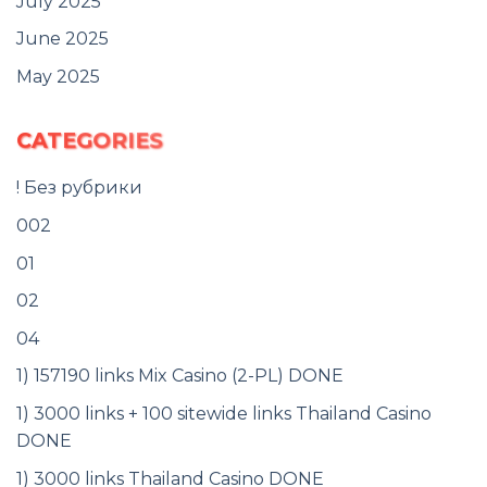
July 2025
June 2025
May 2025
CATEGORIES
! Без рубрики
002
01
02
04
1) 157190 links Mix Casino (2-PL) DONE
1) 3000 links + 100 sitewide links Thailand Casino
DONE
1) 3000 links Thailand Casino DONE