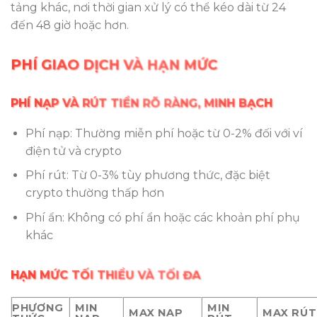
tảng khác, nơi thời gian xử lý có thể kéo dài từ 24
đến 48 giờ hoặc hơn.
PHÍ GIAO DỊCH VÀ HẠN MỨC
PHÍ NẠP VÀ RÚT TIỀN RÕ RÀNG, MINH BẠCH
Phí nạp: Thường miễn phí hoặc từ 0-2% đối với ví
điện tử và crypto
Phí rút: Từ 0-3% tùy phương thức, đặc biệt
crypto thường thấp hơn
Phí ẩn: Không có phí ẩn hoặc các khoản phí phụ
khác
HẠN MỨC TỐI THIỂU VÀ TỐI ĐA
PHƯƠNG
MIN
MIN
MAX NẠP
MAX RÚT