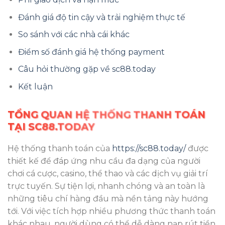
Đánh giá độ tin cậy và trải nghiệm thực tế
So sánh với các nhà cái khác
Điểm số đánh giá hệ thống payment
Câu hỏi thường gặp về sc88.today
Kết luận
TỔNG QUAN HỆ THỐNG THANH TOÁN
TẠI SC88.TODAY
Hệ thống thanh toán của
https://sc88.today/
được
thiết kế để đáp ứng nhu cầu đa dạng của người
chơi cá cược, casino, thể thao và các dịch vụ giải trí
trực tuyến. Sự tiện lợi, nhanh chóng và an toàn là
những tiêu chí hàng đầu mà nền tảng này hướng
tới. Với việc tích hợp nhiều phương thức thanh toán
khác nhau, người dùng có thể dễ dàng nạp rút tiền