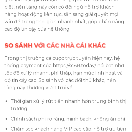
biệt, nền tảng này còn có đội ngũ hỗ trợ khách
hàng hoạt động liên tục, sẵn sàng giải quyết mọi
vấn đề trong thời gian nhanh nhất, góp phần nâng
cao độ tin cậy của hệ thống.
SO SÁNH VỚI CÁC NHÀ CÁI KHÁC
Trong thị trường cá cược trực tuyến hiện nay, hệ
thống payment của https://sc88.today/ nổi bật nhờ
tốc độ xử lý nhanh, phí thấp, hạn mức linh hoạt và
độ tin cậy cao. So sánh với các đối thủ khác, nền
tảng này thường vượt trội về:
Thời gian xử lý rút tiền nhanh hơn trung bình thị
trường
Chính sách phí rõ ràng, minh bạch, không ẩn phí
Chăm sóc khách hàng VIP cao cấp, hỗ trợ ưu tiên