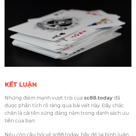
KẾT LUẬN
Những điểm mạnh vượt trội của
sc88.today
đã
được phân tích rõ ràng qua bài viết này. Đây chắc
chắn là cái tên xứng đáng nằm trong danh sách ưu
tiên của bạn.
Nếu còn câu hỏi về sc88.today, hãy để lại bình luận