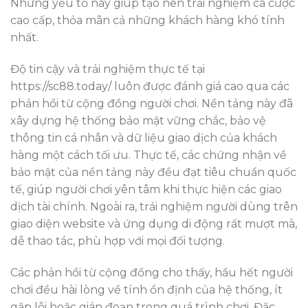
Những yếu tố này giúp tạo nên trải nghiệm cá cược
cao cấp, thỏa mãn cả những khách hàng khó tính
nhất.
Độ tin cậy và trải nghiệm thực tế tại
https://sc88.today/ luôn được đánh giá cao qua các
phản hồi từ cộng đồng người chơi. Nền tảng này đã
xây dựng hệ thống bảo mật vững chắc, bảo vệ
thông tin cá nhân và dữ liệu giao dịch của khách
hàng một cách tối ưu. Thực tế, các chứng nhận về
bảo mật của nền tảng này đều đạt tiêu chuẩn quốc
tế, giúp người chơi yên tâm khi thực hiện các giao
dịch tài chính. Ngoài ra, trải nghiệm người dùng trên
giao diện website và ứng dụng di động rất mượt mà,
dễ thao tác, phù hợp với mọi đối tượng.
Các phản hồi từ cộng đồng cho thấy, hầu hết người
chơi đều hài lòng về tính ổn định của hệ thống, ít
gặp lỗi hoặc gián đoạn trong quá trình chơi. Đặc