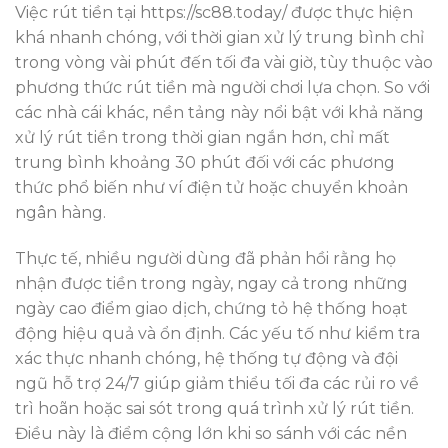
Việc rút tiền tại https://sc88.today/ được thực hiện
khá nhanh chóng, với thời gian xử lý trung bình chỉ
trong vòng vài phút đến tối đa vài giờ, tùy thuộc vào
phương thức rút tiền mà người chơi lựa chọn. So với
các nhà cái khác, nền tảng này nổi bật với khả năng
xử lý rút tiền trong thời gian ngắn hơn, chỉ mất
trung bình khoảng 30 phút đối với các phương
thức phổ biến như ví điện tử hoặc chuyển khoản
ngân hàng.
Thực tế, nhiều người dùng đã phản hồi rằng họ
nhận được tiền trong ngày, ngay cả trong những
ngày cao điểm giao dịch, chứng tỏ hệ thống hoạt
động hiệu quả và ổn định. Các yếu tố như kiểm tra
xác thực nhanh chóng, hệ thống tự động và đội
ngũ hỗ trợ 24/7 giúp giảm thiểu tối đa các rủi ro về
trì hoãn hoặc sai sót trong quá trình xử lý rút tiền.
Điều này là điểm cộng lớn khi so sánh với các nền