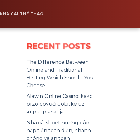
NHÀ CÁI THỂ THAO
RECENT POSTS
The Difference Between
Online and Traditional
Betting Which Should You
Choose
Alawin Online Casino: kako
brzo povući dobitke uz
kripto plaćanja
Nhà cái shbet hướng dẫn
nạp tiền toàn diện, nhanh
chóng và an toàn