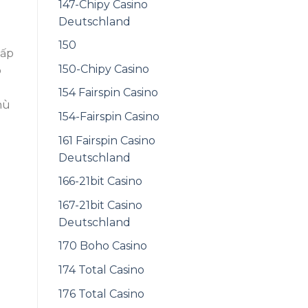
147-Chipy Casino
Deutschland
150
hấp
150-Chipy Casino
ó
154 Fairspin Casino
hù
154-Fairspin Casino
161 Fairspin Casino
Deutschland
166-21bit Casino
167-21bit Casino
Deutschland
170 Boho Casino
174 Total Casino
176 Total Casino