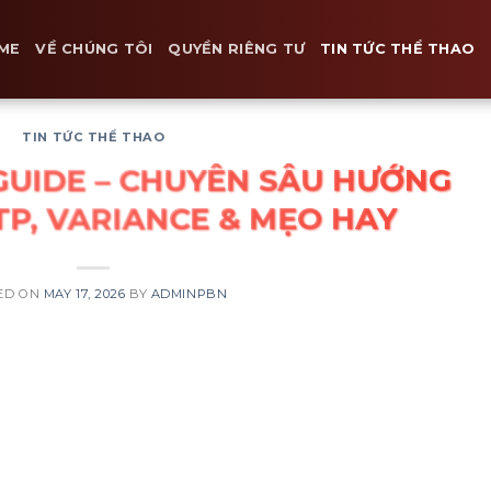
ME
VỀ CHÚNG TÔI
QUYỀN RIÊNG TƯ
TIN TỨC THỂ THAO
TIN TỨC THỂ THAO
GUIDE – CHUYÊN SÂU HƯỚNG
TP, VARIANCE & MẸO HAY
ED ON
MAY 17, 2026
BY
ADMINPBN