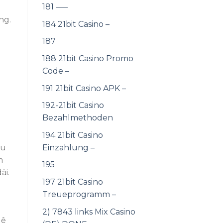
181 —–
ng.
184 21bit Casino –
187
188 21bit Casino Promo
Code –
191 21bit Casino APK –
192-21bit Casino
Bezahlmethoden
194 21bit Casino
Einzahlung –
ếu
m
195
ài.
197 21bit Casino
Treueprogramm –
2) 7843 links Mix Casino
lệ