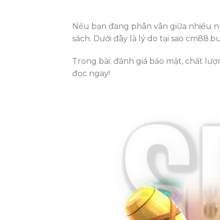
Nếu bạn đang phân vân giữa nhiều nh
sách. Dưới đây là lý do tại sao cm88.
Trong bài: đánh giá bảo mật, chất lư
đọc ngay!