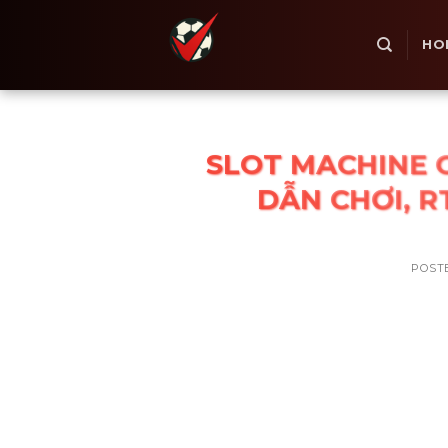
Skip
to
HO
content
SLOT MACHINE 
DẪN CHƠI, R
POST