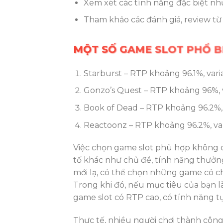
Xem xét các tính năng đặc biệt như
Tham khảo các đánh giá, review t
MỘT SỐ GAME SLOT PHỔ BI
Starburst – RTP khoảng 96.1%, vari
Gonzo’s Quest – RTP khoảng 96%, v
Book of Dead – RTP khoảng 96.2%, 
Reactoonz – RTP khoảng 96.2%, vari
Việc chọn game slot phù hợp không c
tố khác như chủ đề, tính năng thưởng,
mới lạ, có thể chọn những game có c
Trong khi đó, nếu mục tiêu của bạn l
game slot có RTP cao, có tính năng t
Thực tế, nhiều người chơi thành côn