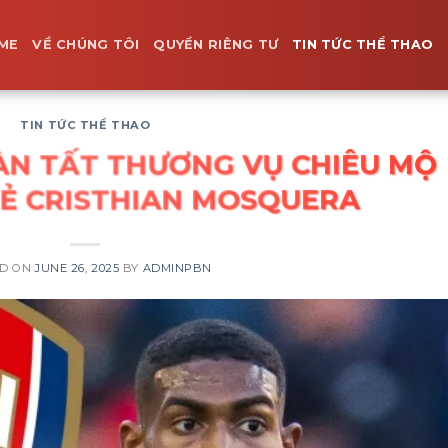
ME
VỀ CHÚNG TÔI
QUYỀN RIÊNG TƯ
TIN TỨC THỂ THAO
TIN TỨC THỂ THAO
ÀN TẤT THƯƠNG VỤ CHIÊU MỘ
RẺ CRISTHIAN MOSQUERA
ED ON
JUNE 26, 2025
BY
ADMINPBN