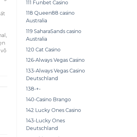
111 Funbet Casino
118 Queen88 casino
hất
Australia
119 SaharaSands casino
al,
Australia
hẹn
120 Cat Casino
 vô
126-Always Vegas Casino
133-Always Vegas Casino
Deutschland
138-+-
140-Casino Brango
142 Lucky Ones Casino
143-Lucky Ones
Deutschland