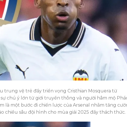
u trung vệ trẻ đầy triển vọng Cristhian Mosquera từ
 sự chú ý lớn từ giới truyền thông và người hâm mộ Phá
m là một bước đi chiến lược của Arsenal nhằm tăng cư
chiều sâu đội hình cho mùa giải 2025 đầy thách thức.