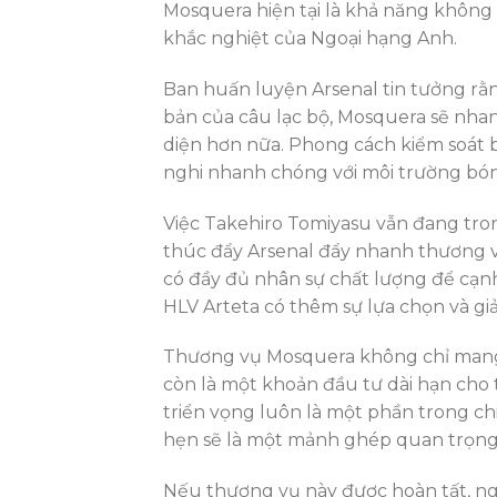
Mosquera hiện tại là khả năng không
khắc nghiệt của Ngoại hạng Anh.
Ban huấn luyện Arsenal tin tưởng rằn
bản của câu lạc bộ, Mosquera sẽ nha
diện hơn nữa. Phong cách kiểm soát b
nghi nhanh chóng với môi trường bón
Việc Takehiro Tomiyasu vẫn đang tro
thúc đẩy Arsenal đẩy nhanh thương vụ 
có đầy đủ nhân sự chất lượng để cạn
HLV Arteta có thêm sự lựa chọn và giả
Thương vụ Mosquera không chỉ mang t
còn là một khoản đầu tư dài hạn cho 
triển vọng luôn là một phần trong ch
hẹn sẽ là một mảnh ghép quan trọng 
Nếu thương vụ này được hoàn tất, ng