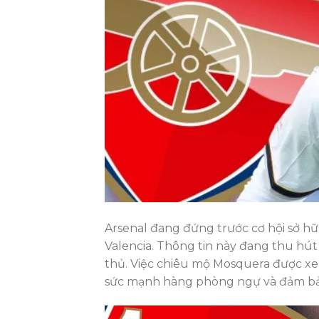
Arsenal đang đứng trước cơ hội sở hữ
Valencia. Thông tin này đang thu hút
thủ. Việc chiêu mộ Mosquera được xe
sức mạnh hàng phòng ngự và đảm bảo 