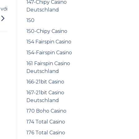
147-Chipy Casino
với
Deutschland
150
150-Chipy Casino
154 Fairspin Casino
154-Fairspin Casino
161 Fairspin Casino
Deutschland
166-21bit Casino
167-21bit Casino
Deutschland
170 Boho Casino
174 Total Casino
176 Total Casino