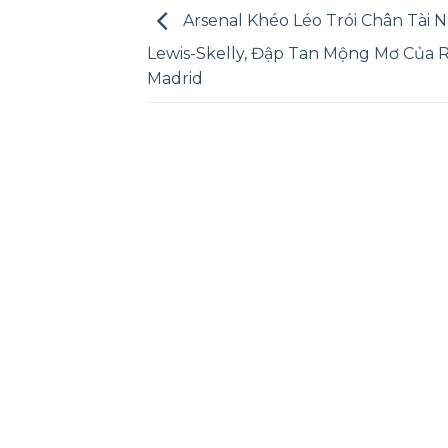
Arsenal Khéo Léo Trói Chân Tài 
Lewis-Skelly, Đập Tan Mộng Mơ Của 
Madrid