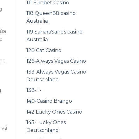
111 Funbet Casino
g
118 Queen88 casino
Australia
của
119 SaharaSands casino
c
Australia
120 Cat Casino
óng
126-Always Vegas Casino
133-Always Vegas Casino
Deutschland
138-+-
g
140-Casino Brango
142 Lucky Ones Casino
143-Lucky Ones
 và
Deutschland