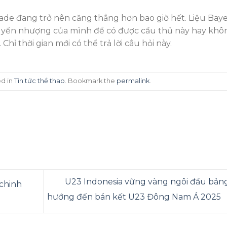
de đang trở nên căng thẳng hơn bao giờ hết. Liệu Bay
huyển nhượng của mình để có được cầu thủ này hay khô
 Chỉ thời gian mới có thể trả lời câu hỏi này.
ed in
Tin tức thể thao
. Bookmark the
permalink
.
U23 Indonesia vững vàng ngôi đầu bảng
 chinh
hướng đến bán kết U23 Đông Nam Á 2025