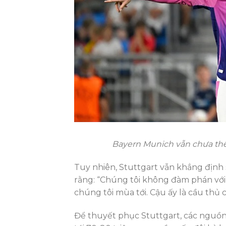
Bayern Munich vẫn chưa thể
Tuy nhiên, Stuttgart vẫn khẳng định
rằng: “Chúng tôi không đàm phán với 
chúng tôi mùa tới. Cậu ấy là cầu thủ 
Để thuyết phục Stuttgart, các nguồn t