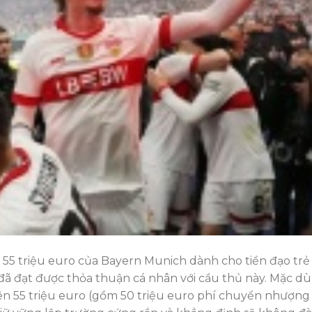
ị 55 triệu euro của Bayern Munich dành cho tiền đạo trẻ 
đã đạt được thỏa thuận cá nhân với cầu thủ này. Mặc dù
lên 55 triệu euro (gồm 50 triệu euro phí chuyển nhượng