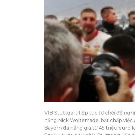
VfB Stuttgart tiếp tục từ chối đề ngh
năng Nick Woltemade, bất chấp việc 
Bayern đã nâng giá từ 45 triệu euro 