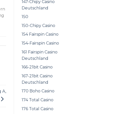
147-Chipy Casino
Deutschland
ern
ng
150
150-Chipy Casino
154 Fairspin Casino
154-Fairspin Casino
161 Fairspin Casino
Deutschland
166-21bit Casino
167-21bit Casino
Deutschland
170 Boho Casino
 A,
174 Total Casino
176 Total Casino