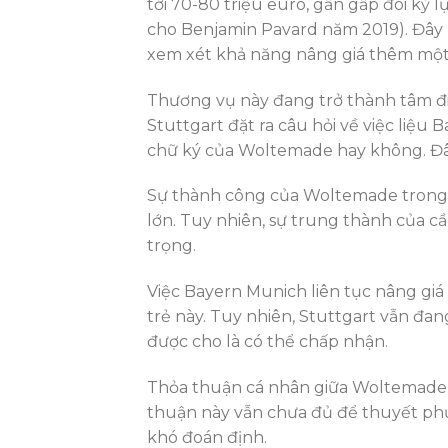
tới 70-80 triệu euro, gần gấp đôi kỷ 
cho Benjamin Pavard năm 2019). Đây 
xem xét khả năng nâng giá thêm một
Thương vụ này đang trở thành tâm đ
Stuttgart đặt ra câu hỏi về việc liệu
chữ ký của Woltemade hay không. Đây l
Sự thành công của Woltemade trong 
lớn. Tuy nhiên, sự trung thành của cầ
trọng.
Việc Bayern Munich liên tục nâng giá
trẻ này. Tuy nhiên, Stuttgart vẫn đan
được cho là có thể chấp nhận.
Thỏa thuận cá nhân giữa Woltemade 
thuận này vẫn chưa đủ để thuyết phụ
khó đoán định.