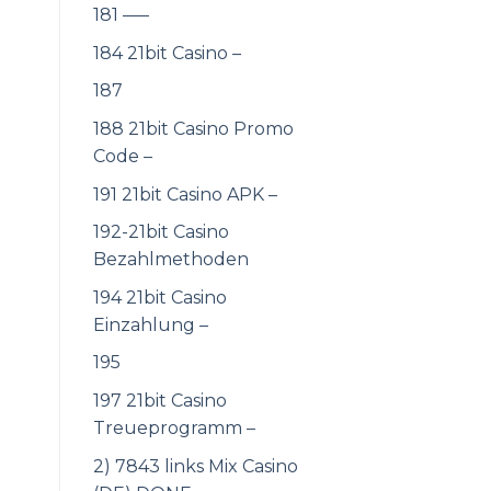
181 —–
184 21bit Casino –
187
188 21bit Casino Promo
Code –
191 21bit Casino APK –
192-21bit Casino
Bezahlmethoden
194 21bit Casino
Einzahlung –
195
197 21bit Casino
Treueprogramm –
2) 7843 links Mix Casino