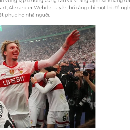
 giữ vững lập trường cứng rắn và khẳng định sẽ không đ
rt, Alexander Wehrle, tuyên bố rằng chỉ một lời đề ngh
ết phục họ nhả người.