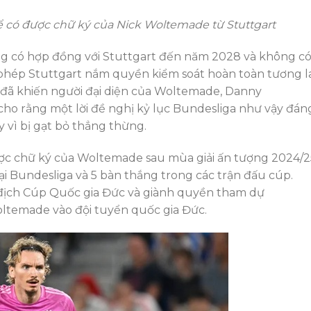
 có được chữ ký của Nick Woltemade từ Stuttgart
ng có hợp đồng với Stuttgart đến năm 2028 và không c
 phép Stuttgart nắm quyền kiểm soát hoàn toàn tương la
t đã khiến người đại diện của Woltemade, Danny
cho rằng một lời đề nghị kỷ lục Bundesliga như vậy đán
 vì bị gạt bỏ thẳng thừng.
c chữ ký của Woltemade sau mùa giải ấn tượng 2024/2
ại Bundesliga và 5 bàn thắng trong các trận đấu cúp.
 địch Cúp Quốc gia Đức và giành quyền tham dự
ltemade vào đội tuyển quốc gia Đức.