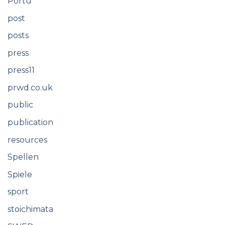
Portu
post
posts
press
press11
prwd.co.uk
public
publication
resources
Spellen
Spiele
sport
stoichimata