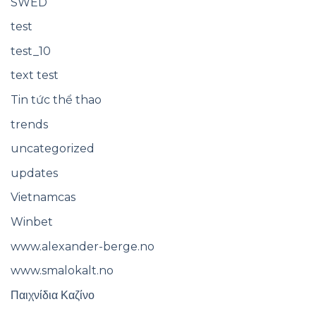
SWED
test
test_10
text test
Tin tức thể thao
trends
uncategorized
updates
Vietnamcas
Winbet
www.alexander-berge.no
www.smalokalt.no
Παιχνίδια Καζίνο