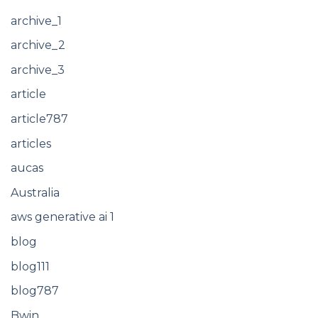
archive_1
archive_2
archive_3
article
article787
articles
aucas
Australia
aws generative ai 1
blog
blog111
blog787
Bwin