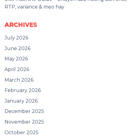
RTP, variance & mẹo hay
ARCHIVES
July 2026
June 2026
May 2026
April 2026
March 2026
February 2026
January 2026
December 2025
November 2025
October 2025