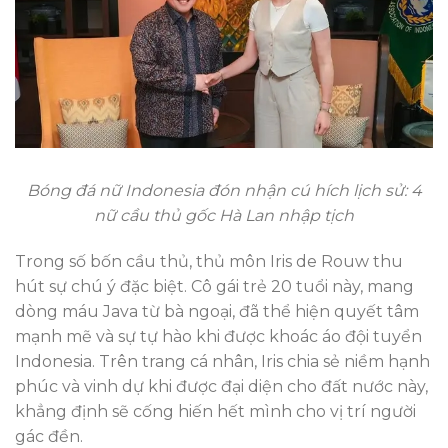
Bóng đá nữ Indonesia đón nhận cú hích lịch sử: 4
nữ cầu thủ gốc Hà Lan nhập tịch
Trong số bốn cầu thủ, thủ môn Iris de Rouw thu
hút sự chú ý đặc biệt. Cô gái trẻ 20 tuổi này, mang
dòng máu Java từ bà ngoại, đã thể hiện quyết tâm
mạnh mẽ và sự tự hào khi được khoác áo đội tuyển
Indonesia. Trên trang cá nhân, Iris chia sẻ niềm hạnh
phúc và vinh dự khi được đại diện cho đất nước này,
khẳng định sẽ cống hiến hết mình cho vị trí người
gác đền.