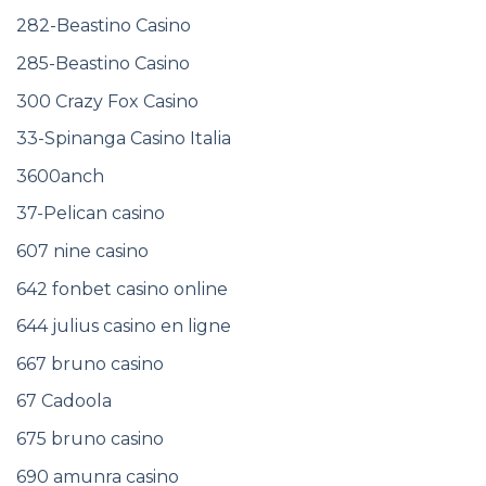
282-Beastino Casino
285-Beastino Casino
300 Crazy Fox Casino
33-Spinanga Casino Italia
3600anch
37-Pelican casino
607 nine casino
642 fonbet casino online
644 julius casino en ligne
667 bruno casino
67 Cadoola
675 bruno casino
690 amunra casino