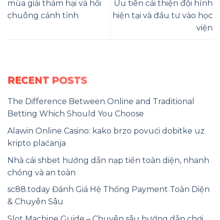
mùa giải thảm hại và hồi
Ưu tiên cải thiện đội hình
chuông cảnh tỉnh
hiện tại và đầu tư vào học
viện
RECENT POSTS
The Difference Between Online and Traditional
Betting Which Should You Choose
Alawin Online Casino: kako brzo povući dobitke uz
kripto plaćanja
Nhà cái shbet hướng dẫn nạp tiền toàn diện, nhanh
chóng và an toàn
sc88.today Đánh Giá Hệ Thống Payment Toàn Diện
& Chuyên Sâu
Slot Machine Guide – Chuyên sâu hướng dẫn chơi,