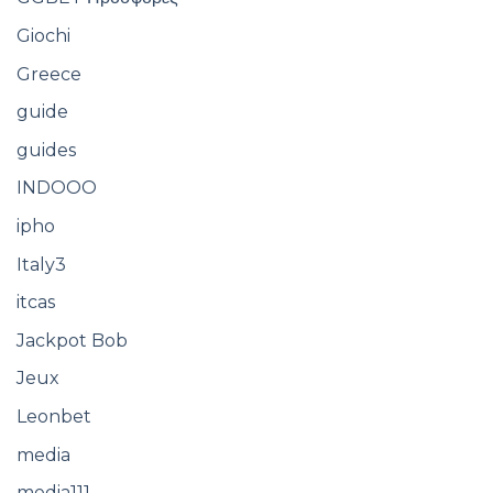
Giochi
Greece
guide
guides
INDOOO
ipho
Italy3
itcas
Jackpot Bob
Jeux
Leonbet
media
media111