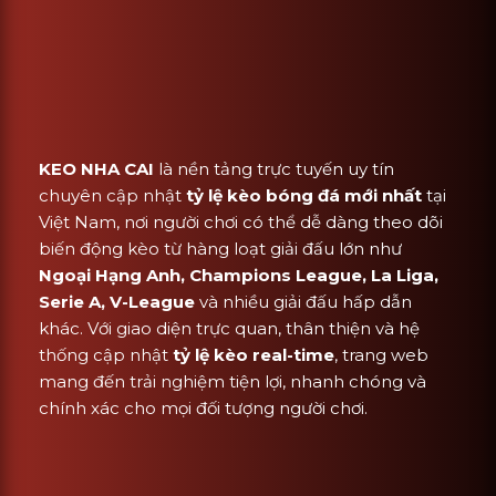
KEO NHA CAI
là nền tảng trực tuyến uy tín
chuyên cập nhật
tỷ lệ kèo bóng đá mới nhất
tại
Việt Nam, nơi người chơi có thể dễ dàng theo dõi
biến động kèo từ hàng loạt giải đấu lớn như
Ngoại Hạng Anh, Champions League, La Liga,
Serie A, V-League
và nhiều giải đấu hấp dẫn
khác. Với giao diện trực quan, thân thiện và hệ
thống cập nhật
tỷ lệ kèo real-time
, trang web
mang đến trải nghiệm tiện lợi, nhanh chóng và
chính xác cho mọi đối tượng người chơi.