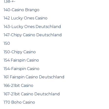
138-+-
140-Casino Brango
142 Lucky Ones Casino
143-Lucky Ones Deutschland
147-Chipy Casino Deutschland
150
150-Chipy Casino
154 Fairspin Casino
154-Fairspin Casino
161 Fairspin Casino Deutschland
166-21bit Casino
167-21bit Casino Deutschland
170 Boho Casino