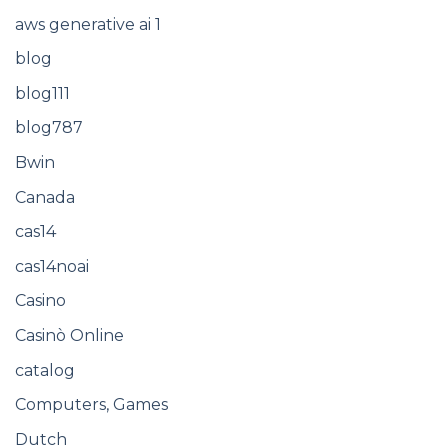
aws generative ai 1
blog
blog111
blog787
Bwin
Canada
cas14
cas14noai
Casino
Casinò Online
catalog
Computers, Games
Dutch