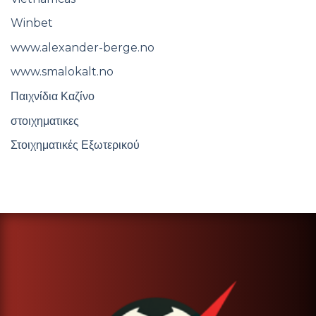
Winbet
www.alexander-berge.no
www.smalokalt.no
Παιχνίδια Καζίνο
στοιχηματικες
Στοιχηματικές Εξωτερικού