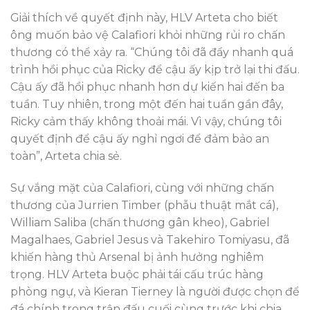
Giải thích về quyết định này, HLV Arteta cho biết
ông muốn bảo vệ Calafiori khỏi những rủi ro chấn
thương có thể xảy ra. “Chúng tôi đã đẩy nhanh quá
trình hồi phục của Ricky để cậu ấy kịp trở lại thi đấu.
Cậu ấy đã hồi phục nhanh hơn dự kiến hai đến ba
tuần. Tuy nhiên, trong một đến hai tuần gần đây,
Ricky cảm thấy không thoải mái. Vì vậy, chúng tôi
quyết định để cậu ấy nghỉ ngơi để đảm bảo an
toàn”, Arteta chia sẻ.
Sự vắng mặt của Calafiori, cùng với những chấn
thương của Jurrien Timber (phẫu thuật mắt cá),
William Saliba (chấn thương gân kheo), Gabriel
Magalhaes, Gabriel Jesus và Takehiro Tomiyasu, đã
khiến hàng thủ Arsenal bị ảnh hưởng nghiêm
trọng. HLV Arteta buộc phải tái cấu trúc hàng
phòng ngự, và Kieran Tierney là người được chọn để
đá chính trong trận đấu cuối cùng trước khi chia