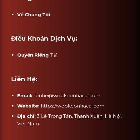
Về Chúng Tôi
Điều Khoản Dịch Vụ:
Quyền Riêng Tư
Liên Hệ:
Email:
lienhe@webkeonhacai.com
Website:
https://webkeonhacai.com
Địa chỉ:
3 Lê Trọng Tấn, Thanh Xuân, Hà Nội,
Việt Nam