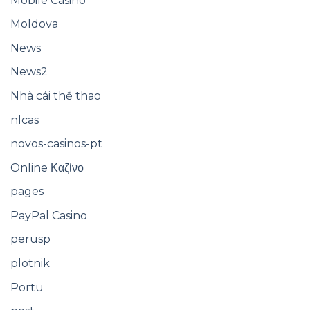
Mobile Casino
Moldova
News
News2
Nhà cái thể thao
nlcas
novos-casinos-pt
Online Καζίνο
pages
PayPal Casino
perusp
plotnik
Portu