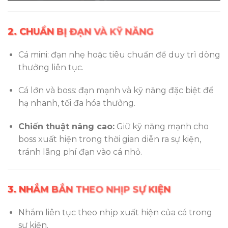
2. CHUẨN BỊ ĐẠN VÀ KỸ NĂNG
Cá mini: đạn nhẹ hoặc tiêu chuẩn để duy trì dòng
thưởng liên tục.
Cá lớn và boss: đạn mạnh và kỹ năng đặc biệt để
hạ nhanh, tối đa hóa thưởng.
Chiến thuật nâng cao:
Giữ kỹ năng mạnh cho
boss xuất hiện trong thời gian diễn ra sự kiện,
tránh lãng phí đạn vào cá nhỏ.
3. NHẮM BẮN THEO NHỊP SỰ KIỆN
Nhắm liên tục theo nhịp xuất hiện của cá trong
sự kiện.