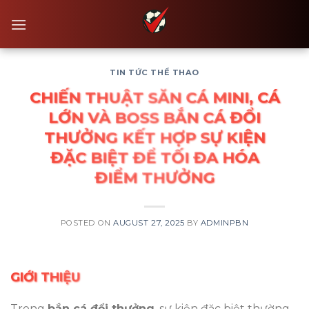
Skip
to
content
TIN TỨC THỂ THAO
CHIẾN THUẬT SĂN CÁ MINI, CÁ
LỚN VÀ BOSS BẮN CÁ ĐỔI
THƯỞNG KẾT HỢP SỰ KIỆN
ĐẶC BIỆT ĐỂ TỐI ĐA HÓA
ĐIỂM THƯỞNG
POSTED ON
AUGUST 27, 2025
BY
ADMINPBN
GIỚI THIỆU
Trong
bắn cá đổi thưởng
, sự kiện đặc biệt thường