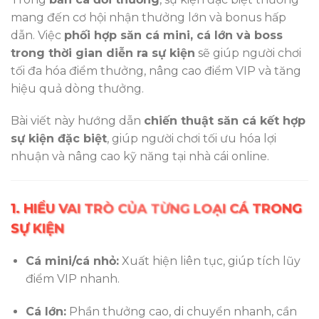
mang đến cơ hội nhận thưởng lớn và bonus hấp
dẫn. Việc
phối hợp săn cá mini, cá lớn và boss
trong thời gian diễn ra sự kiện
sẽ giúp người chơi
tối đa hóa điểm thưởng, nâng cao điểm VIP và tăng
hiệu quả dòng thưởng.
Bài viết này hướng dẫn
chiến thuật săn cá kết hợp
sự kiện đặc biệt
, giúp người chơi tối ưu hóa lợi
nhuận và nâng cao kỹ năng tại nhà cái online.
1. HIỂU VAI TRÒ CỦA TỪNG LOẠI CÁ TRONG
SỰ KIỆN
Cá mini/cá nhỏ:
Xuất hiện liên tục, giúp tích lũy
điểm VIP nhanh.
Cá lớn:
Phần thưởng cao, di chuyển nhanh, cần