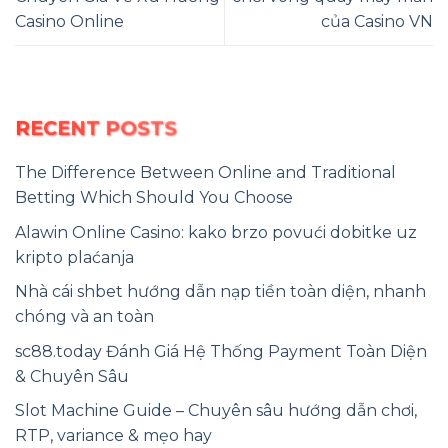
Casino Online
của Casino VN
RECENT POSTS
The Difference Between Online and Traditional
Betting Which Should You Choose
Alawin Online Casino: kako brzo povući dobitke uz
kripto plaćanja
Nhà cái shbet hướng dẫn nạp tiền toàn diện, nhanh
chóng và an toàn
sc88.today Đánh Giá Hệ Thống Payment Toàn Diện
& Chuyên Sâu
Slot Machine Guide – Chuyên sâu hướng dẫn chơi,
RTP, variance & mẹo hay