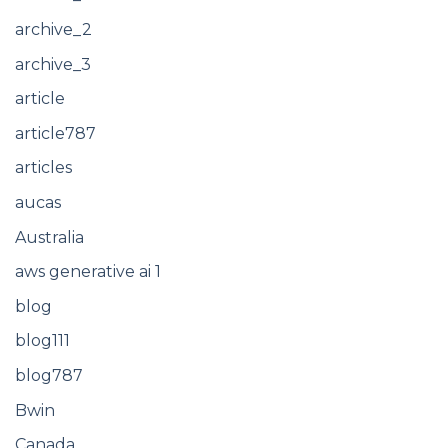
archive_2
archive_3
article
article787
articles
aucas
Australia
aws generative ai 1
blog
blog111
blog787
Bwin
Canada