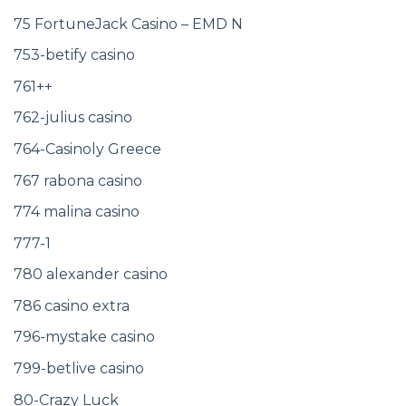
75 FortuneJack Casino – EMD N
753-betify casino
761++
762-julius casino
764-Casinoly Greece
767 rabona casino
774 malina casino
777-1
780 alexander casino
786 casino extra
796-mystake casino
799-betlive casino
80-Crazy Luck