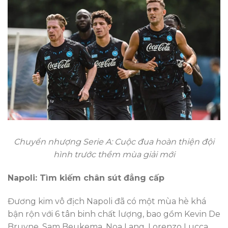
Chuyển nhượng Serie A: Cuộc đua hoàn thiện đội
hình trước thềm mùa giải mới
Napoli: Tìm kiếm chân sút đẳng cấp
Đương kim vô địch Napoli đã có một mùa hè khá
bận rộn với 6 tân binh chất lượng, bao gồm Kevin De
Bruyne, Sam Beukema, Noa Lang, Lorenzo Lucca,