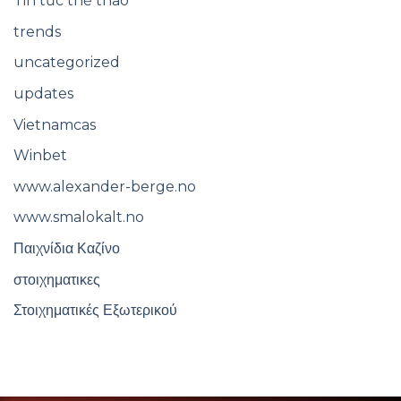
Tin tức thể thao
trends
uncategorized
updates
Vietnamcas
Winbet
www.alexander-berge.no
www.smalokalt.no
Παιχνίδια Καζίνο
στοιχηματικες
Στοιχηματικές Εξωτερικού