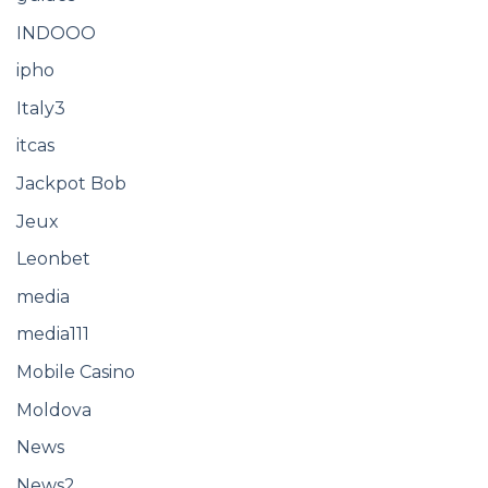
INDOOO
ipho
Italy3
itcas
Jackpot Bob
Jeux
Leonbet
media
media111
Mobile Casino
Moldova
News
News2