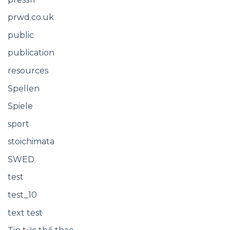
prwd.co.uk
public
publication
resources
Spellen
Spiele
sport
stoichimata
SWED
test
test_10
text test