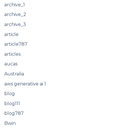
archive_1
archive_2
archive_3
article
article787
articles
aucas
Australia
aws generative ai 1
blog
blog111
blog787
Bwin