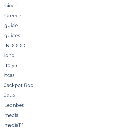
Giochi
Greece
guide
guides
INDOOO
ipho
Italy3
itcas
Jackpot Bob
Jeux
Leonbet
media
media111