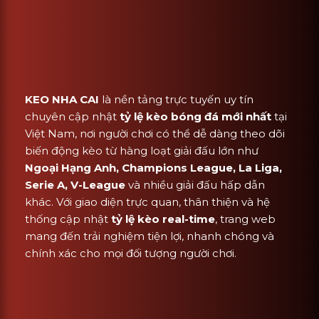
KEO NHA CAI
là nền tảng trực tuyến uy tín
chuyên cập nhật
tỷ lệ kèo bóng đá mới nhất
tại
Việt Nam, nơi người chơi có thể dễ dàng theo dõi
biến động kèo từ hàng loạt giải đấu lớn như
Ngoại Hạng Anh, Champions League, La Liga,
Serie A, V-League
và nhiều giải đấu hấp dẫn
khác. Với giao diện trực quan, thân thiện và hệ
thống cập nhật
tỷ lệ kèo real-time
, trang web
mang đến trải nghiệm tiện lợi, nhanh chóng và
chính xác cho mọi đối tượng người chơi.