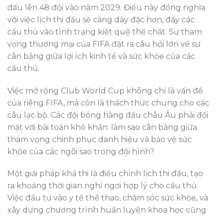
đấu lên 48 đội vào năm 2029. Điều này đồng nghĩa
với việc lịch thi đấu sẽ càng dày đặc hơn, đẩy các
cầu thủ vào tình trạng kiệt quệ thể chất. Sự tham
vọng thương mại của FIFA đặt ra câu hỏi lớn về sự
cân bằng giữa lợi ích kinh tế và sức khỏe của các
cầu thủ.
Việc mở rộng Club World Cup không chỉ là vấn đề
của riêng FIFA, mà còn là thách thức chung cho các
câu lạc bộ. Các đội bóng hàng đầu châu Âu phải đối
mặt với bài toán khó khăn: làm sao cân bằng giữa
tham vọng chinh phục danh hiệu và bảo vệ sức
khỏe của các ngôi sao trong đội hình?
Một giải pháp khả thi là điều chỉnh lịch thi đấu, tạo
ra khoảng thời gian nghỉ ngơi hợp lý cho cầu thủ.
Việc đầu tư vào y tế thể thao, chăm sóc sức khỏe, và
xây dựng chương trình huấn luyện khoa học cũng