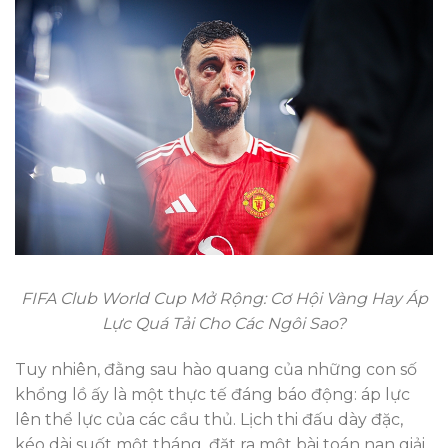
FIFA Club World Cup Mở Rộng: Cơ Hội Vàng Hay Áp
Lực Quá Tải Cho Các Ngôi Sao?
Tuy nhiên, đằng sau hào quang của những con số
khổng lồ ấy là một thực tế đáng báo động: áp lực
lên thể lực của các cầu thủ. Lịch thi đấu dày đặc,
kéo dài suốt một tháng, đặt ra một bài toán nan giải