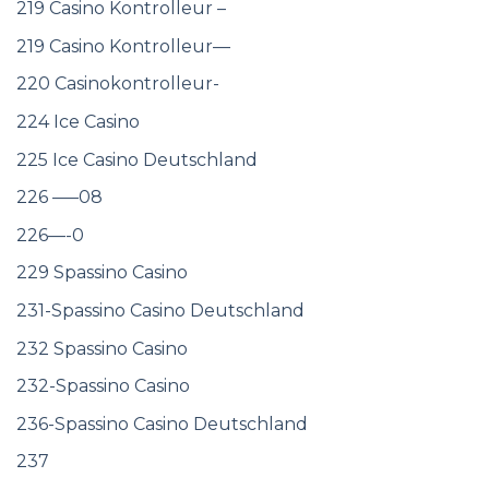
219 Casino Kontrolleur –
219 Casino Kontrolleur—
220 Casinokontrolleur-
224 Ice Casino
225 Ice Casino Deutschland
226 —–08
226—-0
229 Spassino Casino
231-Spassino Casino Deutschland
232 Spassino Casino
232-Spassino Casino
236-Spassino Casino Deutschland
237