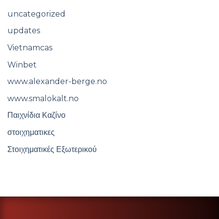
uncategorized
updates
Vietnamcas
Winbet
www.alexander-berge.no
www.smalokalt.no
Παιχνίδια Καζίνο
στοιχηματικες
Στοιχηματικές Εξωτερικού