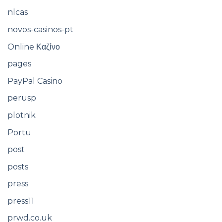
nlcas
novos-casinos-pt
Online Καζίνο
pages
PayPal Casino
perusp
plotnik
Portu
post
posts
press
press11
prwd.co.uk