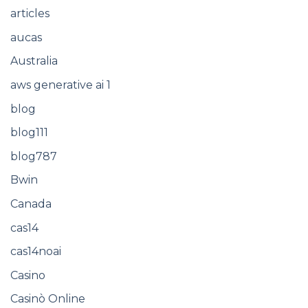
articles
aucas
Australia
aws generative ai 1
blog
blog111
blog787
Bwin
Canada
cas14
cas14noai
Casino
Casinò Online