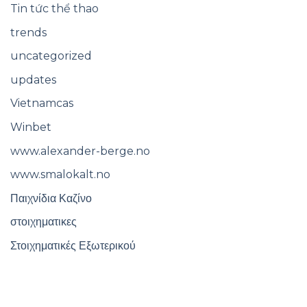
Tin tức thể thao
trends
uncategorized
updates
Vietnamcas
Winbet
www.alexander-berge.no
www.smalokalt.no
Παιχνίδια Καζίνο
στοιχηματικες
Στοιχηματικές Εξωτερικού