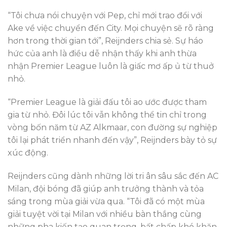
“Tôi chưa nói chuyện với Pep, chỉ mới trao đổi với
Ake về việc chuyển đến City. Mọi chuyện sẽ rõ ràng
hơn trong thời gian tới”, Reijnders chia sẻ. Sự háo
hức của anh là điều dễ nhận thấy khi anh thừa
nhận Premier League luôn là giấc mơ ấp ủ từ thuở
nhỏ.
“Premier League là giải đấu tôi ao ước được tham
gia từ nhỏ. Đôi lúc tôi vẫn không thể tin chỉ trong
vòng bốn năm từ AZ Alkmaar, con đường sự nghiệp
tôi lại phát triển nhanh đến vậy”, Reijnders bày tỏ sự
xúc động.
Reijnders cũng dành những lời tri ân sâu sắc đến AC
Milan, đội bóng đã giúp anh trưởng thành và tỏa
sáng trong mùa giải vừa qua. “Tôi đã có một mùa
giải tuyệt vời tại Milan với nhiều bàn thắng cùng
những pha kiến tạo quan trọng, bất chấp khó khăn