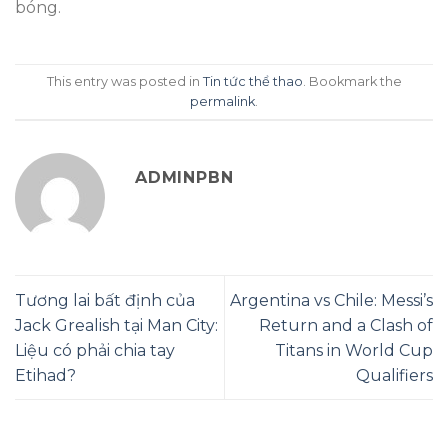
bóng.
This entry was posted in
Tin tức thể thao
. Bookmark the
permalink
.
ADMINPBN
Tương lai bất định của
Argentina vs Chile: Messi’s
Jack Grealish tại Man City:
Return and a Clash of
Liệu có phải chia tay
Titans in World Cup
Etihad?
Qualifiers