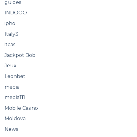
guides
INDOOO
ipho
Italy3
itcas
Jackpot Bob
Jeux
Leonbet
media
media111
Mobile Casino
Moldova
News