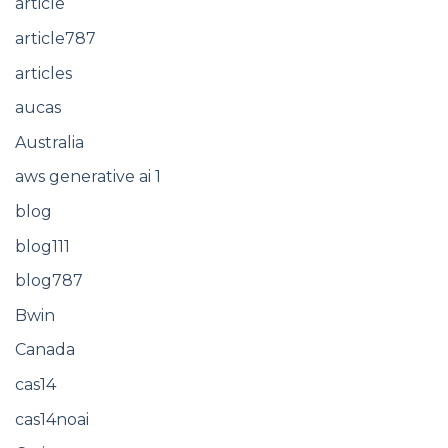
article
article787
articles
aucas
Australia
aws generative ai 1
blog
blog111
blog787
Bwin
Canada
cas14
cas14noai