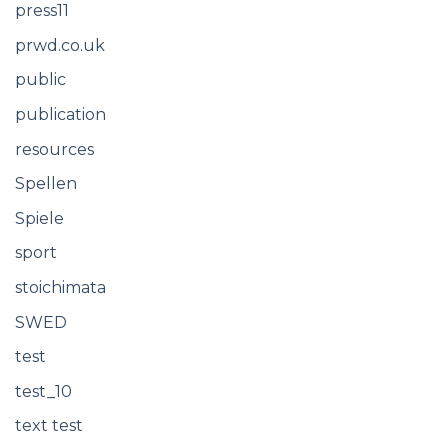
press11
prwd.co.uk
public
publication
resources
Spellen
Spiele
sport
stoichimata
SWED
test
test_10
text test