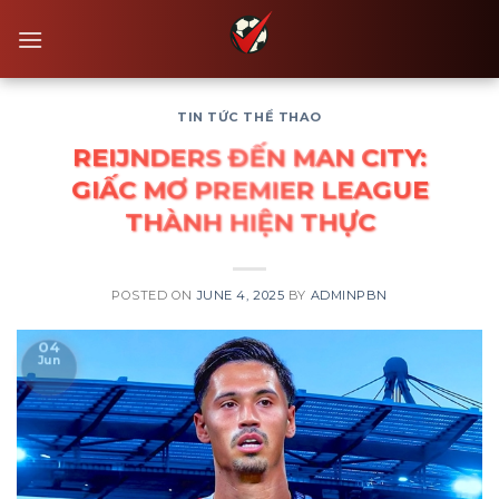
Skip
to
content
TIN TỨC THỂ THAO
REIJNDERS ĐẾN MAN CITY:
GIẤC MƠ PREMIER LEAGUE
THÀNH HIỆN THỰC
POSTED ON
JUNE 4, 2025
BY
ADMINPBN
04
Jun