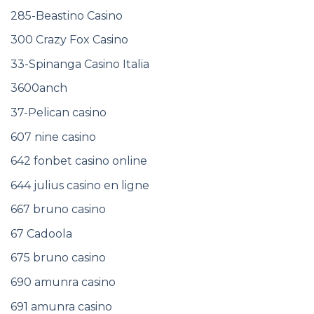
285-Beastino Casino
300 Crazy Fox Casino
33-Spinanga Casino Italia
3600anch
37-Pelican casino
607 nine casino
642 fonbet casino online
644 julius casino en ligne
667 bruno casino
67 Cadoola
675 bruno casino
690 amunra casino
691 amunra casino