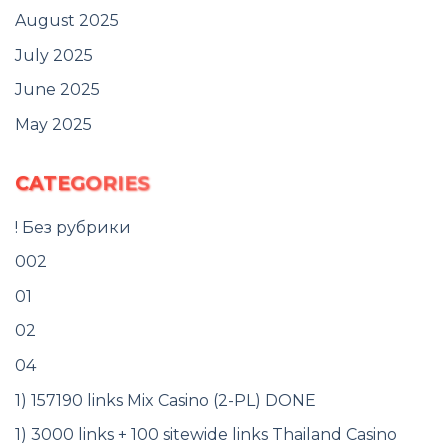
August 2025
July 2025
June 2025
May 2025
CATEGORIES
! Без рубрики
002
01
02
04
1) 157190 links Mix Casino (2-PL) DONE
1) 3000 links + 100 sitewide links Thailand Casino