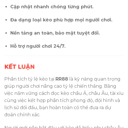
Cập nhật nhanh chóng từng phút.
Đa dạng loại kèo phù hợp mọi người chơi.
Nền tảng an toàn, bảo mật tuyệt đối.
Hỗ trợ người chơi 24/7.
KẾT LUẬN
Phân tích tỷ lệ kèo tại
RR88
là kỹ năng quan trọng
giúp người chơi nâng cao tỷ lệ chiến thắng. Bằng
việc nắm vững cách đọc kèo châu Á, châu Âu, tài xỉu
cùng việc kết hợp phân tích phong độ, đội hình và
lịch sử đối đầu, bạn hoàn toàn có thể đưa ra dự
đoán chính xác.
Người mới nên bắt đầu với kèo dễ hiểu như châu Âu