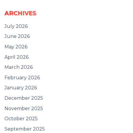
ARCHIVES
July 2026
June 2026
May 2026
April 2026
March 2026
February 2026
January 2026
December 2025
November 2025
October 2025
September 2025