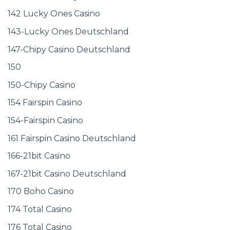
142 Lucky Ones Casino
143-Lucky Ones Deutschland
147-Chipy Casino Deutschland
150
150-Chipy Casino
154 Fairspin Casino
154-Fairspin Casino
161 Fairspin Casino Deutschland
166-21bit Casino
167-21bit Casino Deutschland
170 Boho Casino
174 Total Casino
176 Total Casino