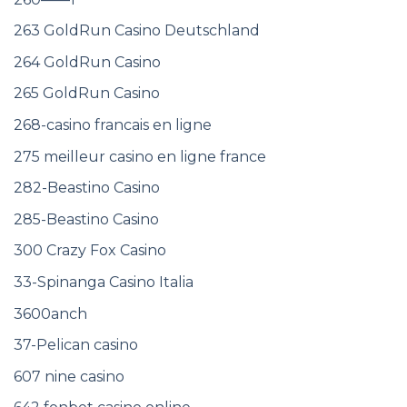
263 GoldRun Casino Deutschland
264 GoldRun Casino
265 GoldRun Casino
268-casino francais en ligne
275 meilleur casino en ligne france
282-Beastino Casino
285-Beastino Casino
300 Crazy Fox Casino
33-Spinanga Casino Italia
3600anch
37-Pelican casino
607 nine casino