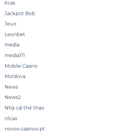
itcas
Jackpot Bob
Jeux
Leonbet
media
media111
Mobile Casino
Moldova
News
News2
Nhà cái thể thao
nlcas
novos-casinos-pt