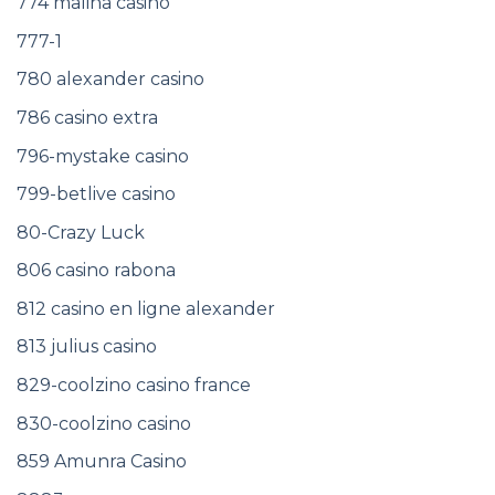
774 malina casino
777-1
780 alexander casino
786 casino extra
796-mystake casino
799-betlive casino
80-Crazy Luck
806 casino rabona
812 casino en ligne alexander
813 julius casino
829-coolzino casino france
830-coolzino casino
859 Amunra Casino