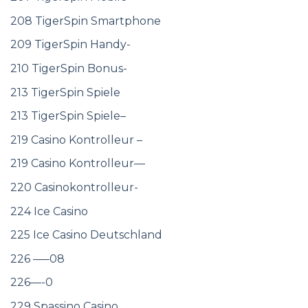
208 TigerSpin Smartphone
209 TigerSpin Handy-
210 TigerSpin Bonus-
213 TigerSpin Spiele
213 TigerSpin Spiele–
219 Casino Kontrolleur –
219 Casino Kontrolleur—
220 Casinokontrolleur-
224 Ice Casino
225 Ice Casino Deutschland
226 —–08
226—-0
229 Spassino Casino