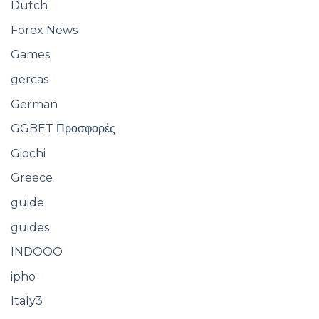
Dutch
Forex News
Games
gercas
German
GGBET Προσφορές
Giochi
Greece
guide
guides
INDOOO
ipho
Italy3