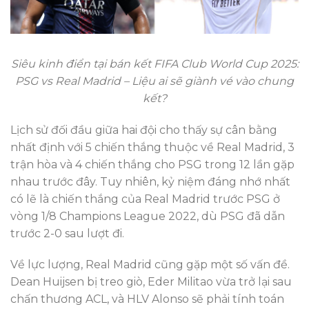
Siêu kinh điển tại bán kết FIFA Club World Cup 2025:
PSG vs Real Madrid – Liệu ai sẽ giành vé vào chung
kết?
Lịch sử đối đầu giữa hai đội cho thấy sự cân bằng
nhất định với 5 chiến thắng thuộc về Real Madrid, 3
trận hòa và 4 chiến thắng cho PSG trong 12 lần gặp
nhau trước đây. Tuy nhiên, kỷ niệm đáng nhớ nhất
có lẽ là chiến thắng của Real Madrid trước PSG ở
vòng 1/8 Champions League 2022, dù PSG đã dẫn
trước 2-0 sau lượt đi.
Về lực lượng, Real Madrid cũng gặp một số vấn đề.
Dean Huijsen bị treo giò, Eder Militao vừa trở lại sau
chấn thương ACL, và HLV Alonso sẽ phải tính toán