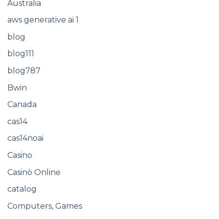
Australia
aws generative ai 1
blog
blog111
blog787
Bwin
Canada
cas14
cas14noai
Casino
Casinò Online
catalog
Computers, Games