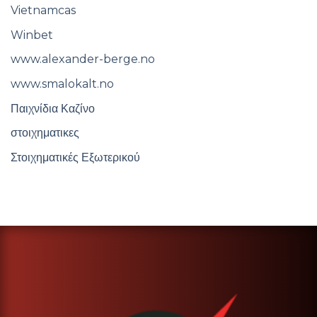
Vietnamcas
Winbet
www.alexander-berge.no
www.smalokalt.no
Παιχνίδια Καζίνο
στοιχηματικες
Στοιχηματικές Εξωτερικού