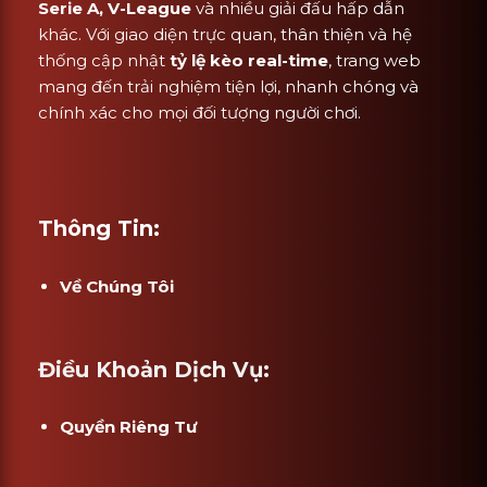
Serie A, V-League
và nhiều giải đấu hấp dẫn
khác. Với giao diện trực quan, thân thiện và hệ
thống cập nhật
tỷ lệ kèo real-time
, trang web
mang đến trải nghiệm tiện lợi, nhanh chóng và
chính xác cho mọi đối tượng người chơi.
Thông Tin:
Về Chúng Tôi
Điều Khoản Dịch Vụ:
Quyền Riêng Tư