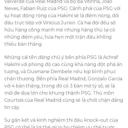
Valverde của Real Madrid và bộ ba Vitinha, Joao
Neves, Fabian Ruiz của PSG. Cánh phải của PSG với
sự hoạt động rộng của Hakimi sẽ là điểm nóng, đối
đầu trực tiếp với Vinicius Junior. Cả hai đội đều sở
hữu hàng công mạnh mẽ nhưng hàng thủ lại có
những điểm yếu, hứa hẹn một trận đấu không
thiếu bàn thắng.
Những cái tên đáng chú ý bên phía PSG là Achraf
Hakimi với phong độ cao cùng khả năng đột phá ấn
tượng, và Ousmane Dembele nếu kịp bình phục
chấn thương. Bên phía Real Madrid, Gonzalo Garcia
với 4 bàn thắng, trong đó có 3 bàn mở tỷ số, sẽ là
mối đe dọa lớn cho khung thành PSG. Thủ môn
Courtois của Real Madrid cũng sẽ là chốt chặn đáng
tin cậy.
Sự gắn kết và kinh nghiệm thi đấu knock-out của
PSG có thể là lợi thế giúp họ chiếm ưu thế trước