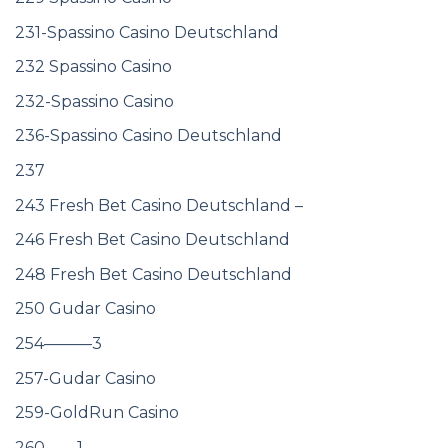
231-Spassino Casino Deutschland
232 Spassino Casino
232-Spassino Casino
236-Spassino Casino Deutschland
237
243 Fresh Bet Casino Deutschland –
246 Fresh Bet Casino Deutschland
248 Fresh Bet Casino Deutschland
250 Gudar Casino
254———3
257-Gudar Casino
259-GoldRun Casino
260——1