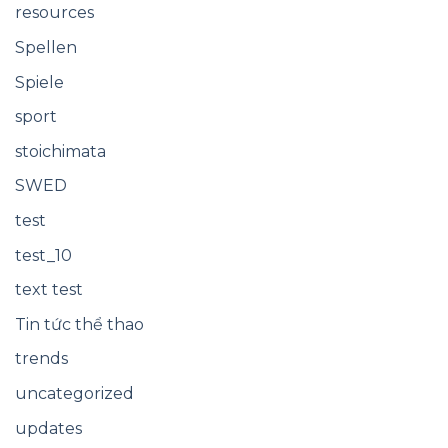
resources
Spellen
Spiele
sport
stoichimata
SWED
test
test_10
text test
Tin tức thể thao
trends
uncategorized
updates