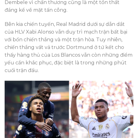
Dembele vì chấn thương cũng là một tổn thất
đáng kể về mặt tấn công.
Bên kia chiến tuyến, Real Madrid dưới sự dẫn dắt
của HLV Xabi Alonso vẫn duy trì mạch trận bất bại
với bốn chiến thắng và một trận hòa. Tuy nhiên,
chiến thắng vất vả trước Dortmund ở tứ kết cho
thấy hàng thủ của Los Blancos vẫn còn những điểm
yếu cần khắc phục, đặc biệt là trong những phút
cuối trận đấu.