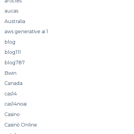
articles
aucas
Australia
aws generative ai 1
blog
blog111
blog787
Bwin
Canada
cas14
cas14noai
Casino
Casinò Online