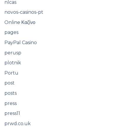
nlcas
novos-casinos-pt
Online Καζίνο
pages
PayPal Casino
perusp
plotnik
Portu
post
posts
press
press11
prwd.co.uk