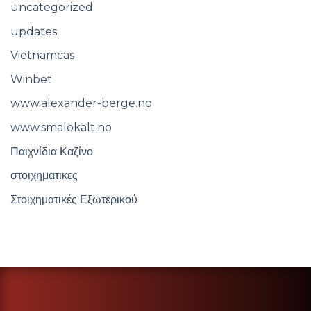
uncategorized
updates
Vietnamcas
Winbet
www.alexander-berge.no
www.smalokalt.no
Παιχνίδια Καζίνο
στοιχηματικες
Στοιχηματικές Εξωτερικού