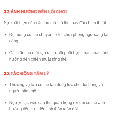
3.2 ẢNH HƯỞNG ĐẾN LỐI CHƠI
Sự xuất hiện của cầu thủ mới có thể thay đổi chiến thuật:
Đội bóng có thể chuyển từ lối chơi phòng ngự sang tấn
công.
Các cầu thủ mới tạo ra cơ hội phối hợp khác nhau, ảnh
hưởng đến chiến thuật tổng thể.
3.3 TÁC ĐỘNG TÂM LÝ
Thương vụ lớn có thể tạo động lực cho đội bóng và
người hâm mộ.
Ngược lại, việc cầu thủ quan trọng rời đội có thể ảnh
hưởng tiêu cực đến tinh thần toàn đội.