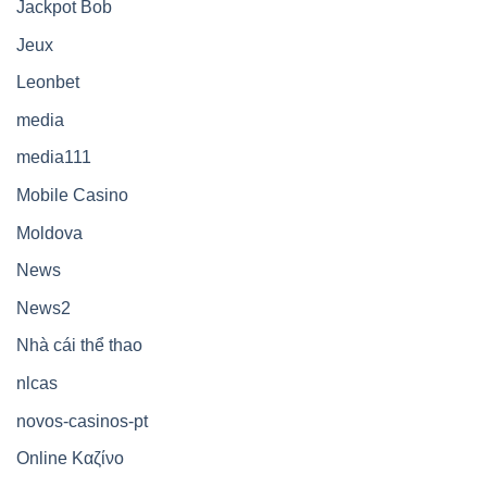
Jackpot Bob
Jeux
Leonbet
media
media111
Mobile Casino
Moldova
News
News2
Nhà cái thể thao
nlcas
novos-casinos-pt
Online Καζίνο