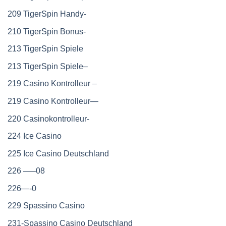
209 TigerSpin Handy-
210 TigerSpin Bonus-
213 TigerSpin Spiele
213 TigerSpin Spiele–
219 Casino Kontrolleur –
219 Casino Kontrolleur—
220 Casinokontrolleur-
224 Ice Casino
225 Ice Casino Deutschland
226 —–08
226—-0
229 Spassino Casino
231-Spassino Casino Deutschland