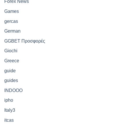
Forex News
Games
gercas
German
GGBET Προσφορές
Giochi
Greece
guide
guides
INDOOO
ipho
Italy3
itcas