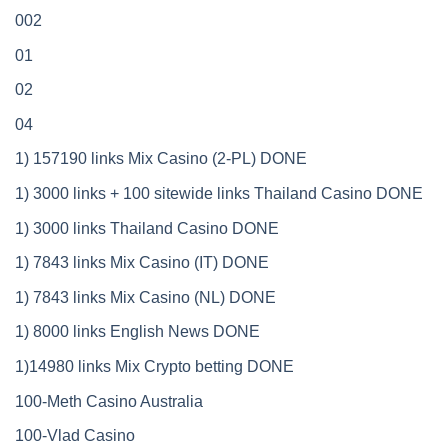
002
01
02
04
1) 157190 links Mix Casino (2-PL) DONE
1) 3000 links + 100 sitewide links Thailand Casino DONE
1) 3000 links Thailand Casino DONE
1) 7843 links Mix Casino (IT) DONE
1) 7843 links Mix Casino (NL) DONE
1) 8000 links English News DONE
1)14980 links Mix Crypto betting DONE
100-Meth Casino Australia
100-Vlad Casino