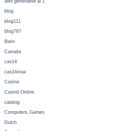
aws generative ai 1
blog
blog111
blog787
Bwin
Canada
cas14
cas14noai
Casino
Casinò Online
catalog
Computers, Games
Dutch