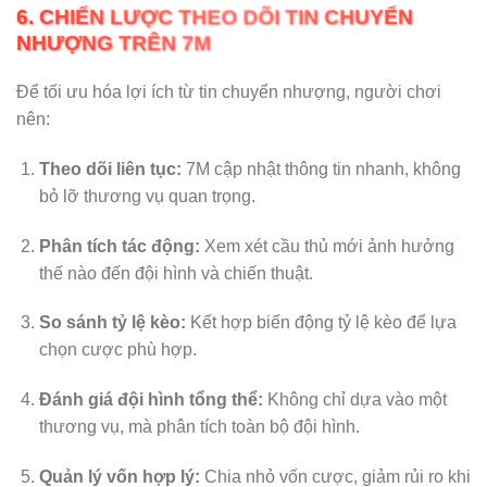
6. CHIẾN LƯỢC THEO DÕI TIN CHUYỂN
NHƯỢNG TRÊN 7M
Để tối ưu hóa lợi ích từ tin chuyển nhượng, người chơi
nên:
Theo dõi liên tục:
7M cập nhật thông tin nhanh, không
bỏ lỡ thương vụ quan trọng.
Phân tích tác động:
Xem xét cầu thủ mới ảnh hưởng
thế nào đến đội hình và chiến thuật.
So sánh tỷ lệ kèo:
Kết hợp biến động tỷ lệ kèo để lựa
chọn cược phù hợp.
Đánh giá đội hình tổng thể:
Không chỉ dựa vào một
thương vụ, mà phân tích toàn bộ đội hình.
Quản lý vốn hợp lý:
Chia nhỏ vốn cược, giảm rủi ro khi