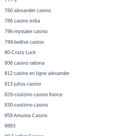
780 alexander casino
786 casino extra
796-mystake casino
799-betlive casino
80-Crazy Luck
806 casino rabona
812 casino en ligne alexander
813 julius casino
829-coolzino casino france
830-coolzino casino
859 Amunra Casino
8883