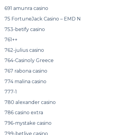
691 amunra casino
75 FortuneJack Casino – EMD N
753-betify casino
761++
762-julius casino
764-Casinoly Greece
767 rabona casino
774 malina casino
777-1
780 alexander casino
786 casino extra
796-mystake casino
799-betlive casino