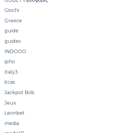
GGBET Προσφορές
Giochi
Greece
guide
guides
INDOOO
ipho
Italy3
itcas
Jackpot Bob
Jeux
Leonbet
media