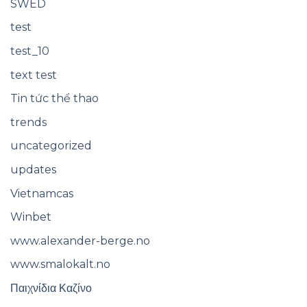
SWED
test
test_10
text test
Tin tức thể thao
trends
uncategorized
updates
Vietnamcas
Winbet
www.alexander-berge.no
www.smalokalt.no
Παιχνίδια Καζίνο