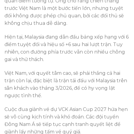
quan điểm tương tự. Ông cho rằng chiến thắng
trước Việt Nam là một bước tiến lớn, nhưng tuyệt
đối không được phép chủ quan, bởi các đối thủ sẽ
không chịu thua dễ dàng.
Hiện tại, Malaysia đang dẫn đầu bảng xếp hạng với 6
điểm tuyệt đối và hiệu số +6 sau hai lượt trận. Tuy
nhiên, con đường phía trước vẫn còn nhiều chông
gai và thử thách.
Việt Nam, với quyết tâm cao, sẽ phải thắng cả hai
trận còn lại, đặc biệt là trận tái đấu với Malaysia trên
sân khách vào tháng 3/2026, để có hy vọng lật
ngược tình thế.
Cuộc đua giành vé dự VCK Asian Cup 2027 hứa hẹn
sẽ vô cùng kịch tính và khó đoán. Các đội tuyển
Đông Nam Á sẽ tiếp tục cạnh tranh quyết liệt để
giành lấy những tấm vé quý giá.