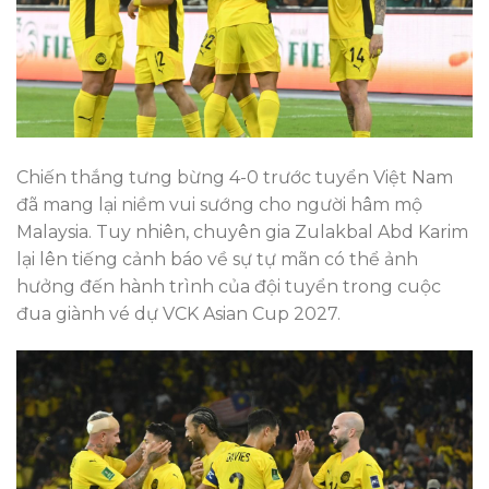
Chiến thắng tưng bừng 4-0 trước tuyển Việt Nam
đã mang lại niềm vui sướng cho người hâm mộ
Malaysia. Tuy nhiên, chuyên gia Zulakbal Abd Karim
lại lên tiếng cảnh báo về sự tự mãn có thể ảnh
hưởng đến hành trình của đội tuyển trong cuộc
đua giành vé dự VCK Asian Cup 2027.