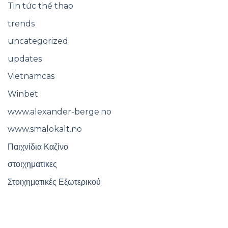
Tin tức thể thao
trends
uncategorized
updates
Vietnamcas
Winbet
www.alexander-berge.no
www.smalokalt.no
Παιχνίδια Καζίνο
στοιχηματικες
Στοιχηματικές Εξωτερικού