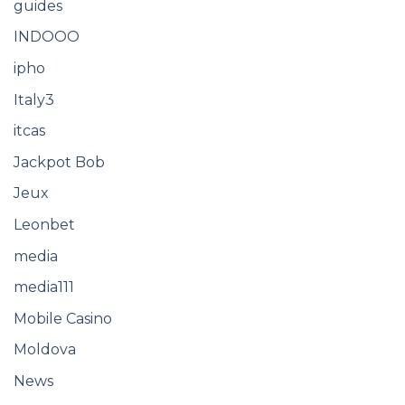
guides
INDOOO
ipho
Italy3
itcas
Jackpot Bob
Jeux
Leonbet
media
media111
Mobile Casino
Moldova
News