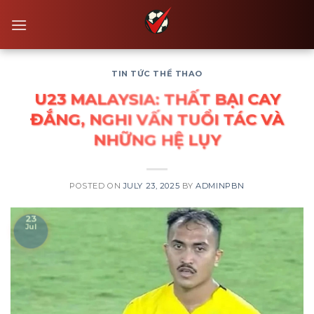
Skip
to
content
TIN TỨC THỂ THAO
U23 MALAYSIA: THẤT BẠI CAY
ĐẮNG, NGHI VẤN TUỔI TÁC VÀ
NHỮNG HỆ LỤY
POSTED ON
JULY 23, 2025
BY
ADMINPBN
23
Jul