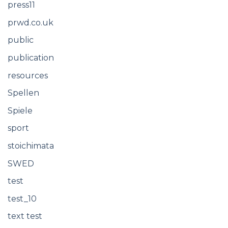
press11
prwd.co.uk
public
publication
resources
Spellen
Spiele
sport
stoichimata
SWED
test
test_10
text test