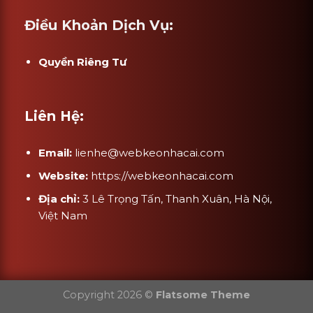
Điều Khoản Dịch Vụ:
Quyền Riêng Tư
Liên Hệ:
Email:
lienhe@webkeonhacai.com
Website:
https://webkeonhacai.com
Địa chỉ:
3 Lê Trọng Tấn, Thanh Xuân, Hà Nội,
Việt Nam
Copyright 2026 ©
Flatsome Theme