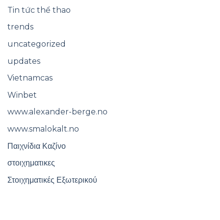
Tin tức thể thao
trends
uncategorized
updates
Vietnamcas
Winbet
www.alexander-berge.no
www.smalokalt.no
Παιχνίδια Καζίνο
στοιχηματικες
Στοιχηματικές Εξωτερικού