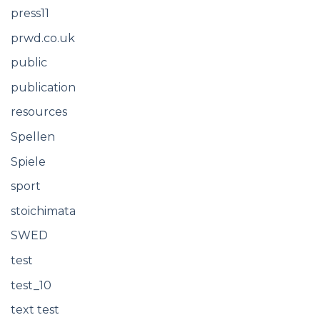
press11
prwd.co.uk
public
publication
resources
Spellen
Spiele
sport
stoichimata
SWED
test
test_10
text test