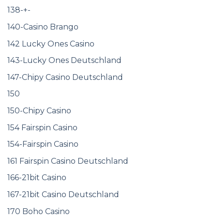
138-+-
140-Casino Brango
142 Lucky Ones Casino
143-Lucky Ones Deutschland
147-Chipy Casino Deutschland
150
150-Chipy Casino
154 Fairspin Casino
154-Fairspin Casino
161 Fairspin Casino Deutschland
166-21bit Casino
167-21bit Casino Deutschland
170 Boho Casino