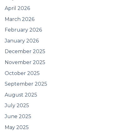
April 2026
March 2026
February 2026
January 2026
December 2025
November 2025
October 2025
September 2025
August 2025
July 2025
June 2025
May 2025