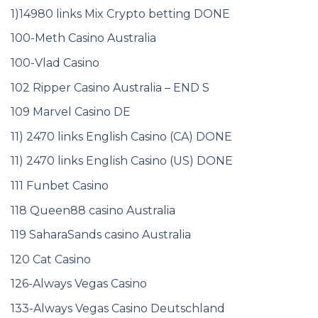
1)14980 links Mix Crypto betting DONE
100-Meth Casino Australia
100-Vlad Casino
102 Ripper Casino Australia – END S
109 Marvel Casino DE
11) 2470 links English Casino (CA) DONE
11) 2470 links English Casino (US) DONE
111 Funbet Casino
118 Queen88 casino Australia
119 SaharaSands casino Australia
120 Cat Casino
126-Always Vegas Casino
133-Always Vegas Casino Deutschland