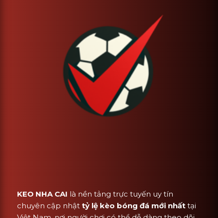
KEO NHA CAI
là nền tảng trực tuyến uy tín
chuyên cập nhật
tỷ lệ kèo bóng đá mới nhất
tại
Việt Nam, nơi người chơi có thể dễ dàng theo dõi