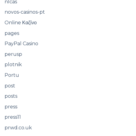
nlcas
novos-casinos-pt
Online Καζίνο
pages
PayPal Casino
perusp
plotnik
Portu
post
posts
press
press11
prwd.co.uk