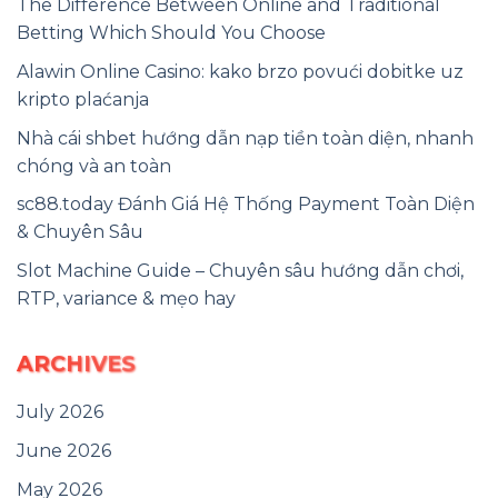
The Difference Between Online and Traditional
Betting Which Should You Choose
Alawin Online Casino: kako brzo povući dobitke uz
kripto plaćanja
Nhà cái shbet hướng dẫn nạp tiền toàn diện, nhanh
chóng và an toàn
sc88.today Đánh Giá Hệ Thống Payment Toàn Diện
& Chuyên Sâu
Slot Machine Guide – Chuyên sâu hướng dẫn chơi,
RTP, variance & mẹo hay
ARCHIVES
July 2026
June 2026
May 2026