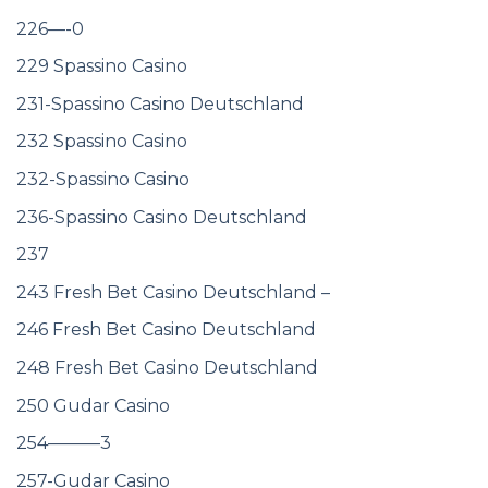
226—-0
229 Spassino Casino
231-Spassino Casino Deutschland
232 Spassino Casino
232-Spassino Casino
236-Spassino Casino Deutschland
237
243 Fresh Bet Casino Deutschland –
246 Fresh Bet Casino Deutschland
248 Fresh Bet Casino Deutschland
250 Gudar Casino
254———3
257-Gudar Casino