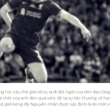
 túc cầu thế giới với sự ra đi đột ngột của tiền đạo Dio
Cái chết của anh đến quá sớm, để lại sự tiếc thương vô hạ
bộ giới bóng đá. Nguyên nhân được xác định là do một 