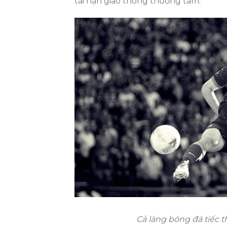
tai nạn giao thông thương tâm.
Cả làng bóng đá tiếc t