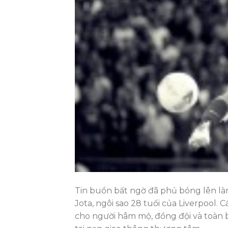
Tin buồn bất ngờ đã phủ bóng lên làng
Jota, ngôi sao 28 tuổi của Liverpool. 
cho người hâm mộ, đồng đội và toàn 