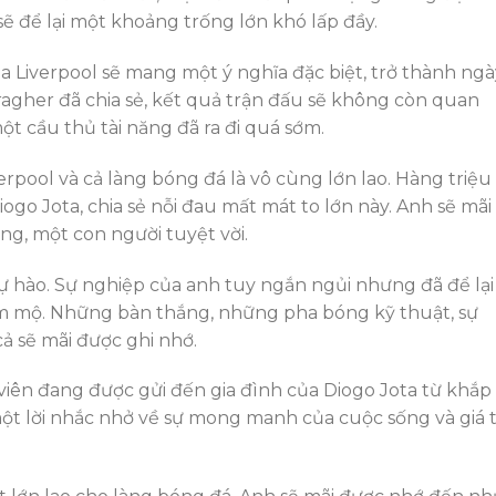
ẽ để lại một khoảng trống lớn khó lấp đầy.
Liverpool sẽ mang một ý nghĩa đặc biệt, trở thành ngà
agher đã chia sẻ, kết quả trận đấu sẽ không còn quan
ột cầu thủ tài năng đã ra đi quá sớm.
rpool và cả làng bóng đá là vô cùng lớn lao. Hàng triệu
iogo Jota, chia sẻ nỗi đau mất mát to lớn này. Anh sẽ mãi
g, một con người tuyệt vời.
tự hào. Sự nghiệp của anh tuy ngắn ngủi nhưng đã để lại
m mộ. Những bàn thắng, những pha bóng kỹ thuật, sự
cả sẽ mãi được ghi nhớ.
viên đang được gửi đến gia đình của Diogo Jota từ khắp
à một lời nhắc nhở về sự mong manh của cuộc sống và giá t