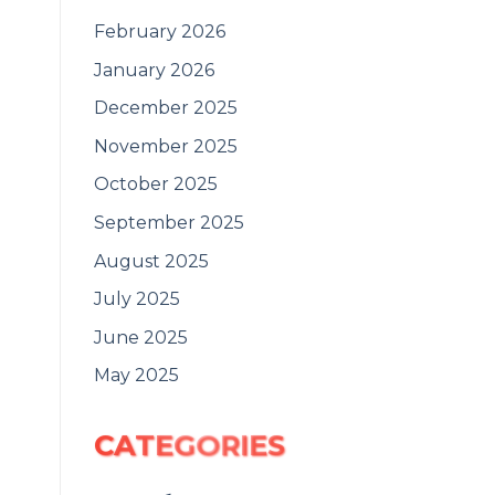
February 2026
January 2026
December 2025
November 2025
October 2025
September 2025
August 2025
July 2025
June 2025
May 2025
CATEGORIES