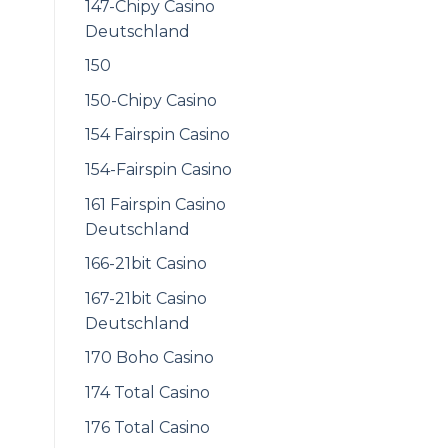
147-Chipy Casino
Deutschland
150
150-Chipy Casino
154 Fairspin Casino
154-Fairspin Casino
161 Fairspin Casino
Deutschland
166-21bit Casino
167-21bit Casino
Deutschland
170 Boho Casino
174 Total Casino
176 Total Casino