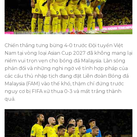
Chiến thắng tưng bừng 4-0 trước Đội tuyển Việt
Nam tại vòng loại Asian Cup 2027 đã không mang lại
niềm vui trọn vẹn cho bóng đá Malaysia. Làn sóng
phản đối và những nghi ngờ về tính hợp pháp của
các cầu thủ nhập tịch đang đặt Liên đoàn Bóng đá
Malaysia (FAM) vào thế khó, thậm chí đứng trước
nguy cơ bị FIFA xử thua 0-3 và mất trắng thành
quả.