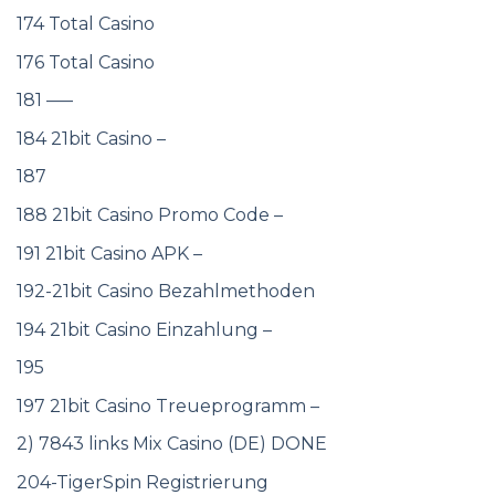
174 Total Casino
176 Total Casino
181 —–
184 21bit Casino –
187
188 21bit Casino Promo Code –
191 21bit Casino APK –
192-21bit Casino Bezahlmethoden
194 21bit Casino Einzahlung –
195
197 21bit Casino Treueprogramm –
2) 7843 links Mix Casino (DE) DONE
204-TigerSpin Registrierung