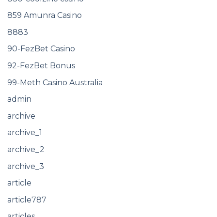
859 Amunra Casino
8883
90-FezBet Casino
92-FezBet Bonus
99-Meth Casino Australia
admin
archive
archive_1
archive_2
archive_3
article
article787
articles