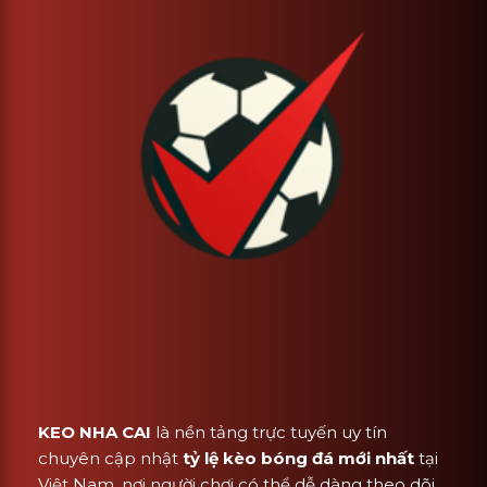
KEO NHA CAI
là nền tảng trực tuyến uy tín
chuyên cập nhật
tỷ lệ kèo bóng đá mới nhất
tại
Việt Nam, nơi người chơi có thể dễ dàng theo dõi