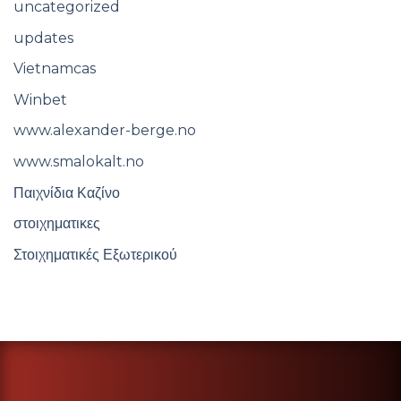
uncategorized
updates
Vietnamcas
Winbet
www.alexander-berge.no
www.smalokalt.no
Παιχνίδια Καζίνο
στοιχηματικες
Στοιχηματικές Εξωτερικού