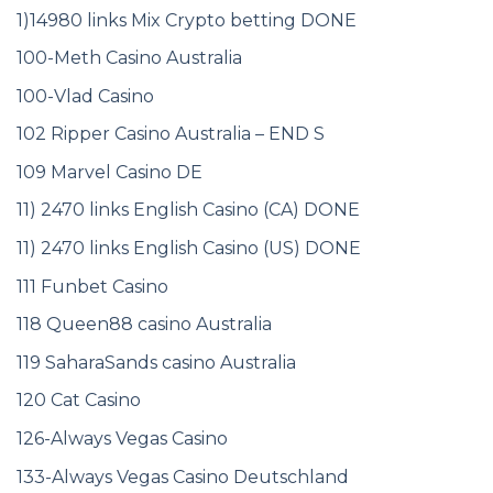
1)14980 links Mix Crypto betting DONE
100-Meth Casino Australia
100-Vlad Casino
102 Ripper Casino Australia – END S
109 Marvel Casino DE
11) 2470 links English Casino (CA) DONE
11) 2470 links English Casino (US) DONE
111 Funbet Casino
118 Queen88 casino Australia
119 SaharaSands casino Australia
120 Cat Casino
126-Always Vegas Casino
133-Always Vegas Casino Deutschland